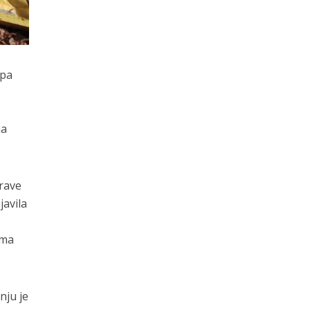
ipa
na
prave
javila
ema
nju je