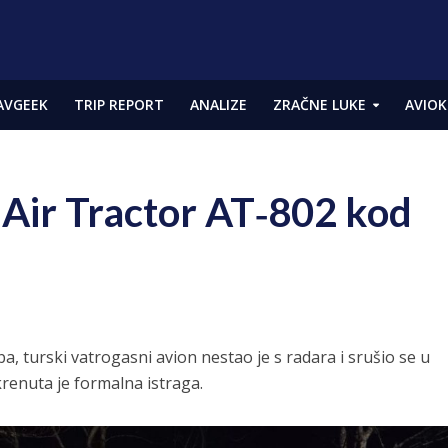
AVGEEK
TRIP REPORT
ANALIZE
ZRAČNE LUKE
AVIOK
 Air Tractor AT‑802 kod
a, turski vatrogasni avion nestao je s radara i srušio se u
krenuta je formalna istraga.