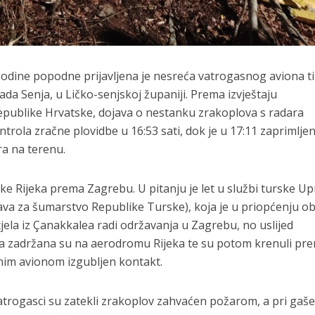
 godine popodne prijavljena je nesreća vatrogasnog aviona t
rada Senja, u Ličko-senjskoj županiji.
Prema izvještaju
 Republike Hrvatske, dojava o nestanku zrakoplova s radara
trola zračne plovidbe u 16:53 sati, dok je u 17:11 zaprimlje
ra na terenu.
luke Rijeka prema Zagrebu. U pitanju je let u službi turske U
va za šumarstvo Republike Turske), koja je u priopćenju ob
jela iz Çanakkalea radi održavanja u Zagrebu, no uslijed
a zadržana su na aerodromu Rijeka te su potom krenuli pr
nim avionom izgubljen kontakt.
trogasci su zatekli zrakoplov zahvaćen požarom, a pri gaše