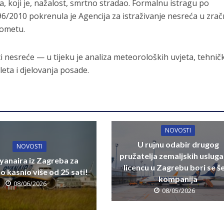
, koji je, nažalost, smrtno stradao. F
ormalnu istragu po
6/2010 pokrenula je Agencija za istraživanje nesreća u zra
rometu.
ci nesreće — u tijeku je analiza meteoroloških uvjeta, tehni
eta i djelovanja posade.
NOVOSTI
U rujnu odabir drugog
NOVOSTI
pružatelja zemaljskih usluga
yanaira iz Zagreba za
licencu u Zagrebu bori se š
 kasnio više od 25 sati!
kompanija
08/06/2026
08/05/2026