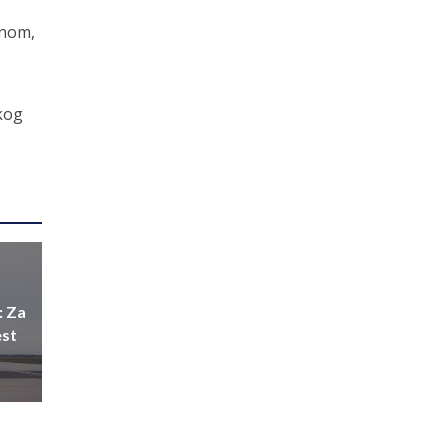
čnom,
čkog
: Za
est