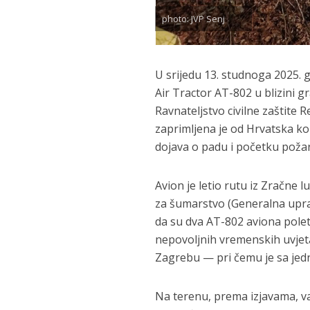
photo: JVP Senj
U srijedu 13. stu­dnoga 2025.
Air Tractor AT-802 u blizini g
Ravnateljstvo civilne zaštite
zaprimljena je od Hrvatska kon
dojava o padu i početku poža
Avion je letio rutu iz Zračne 
za šumarstvo (Generalna upra
da su dva AT-802 aviona polet
nepovoljnih vremenskih uvjet
Zagrebu — pri čemu je sa jed
Na terenu, prema izjavama, va