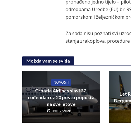
pronađeno jedno tijelo – pilota
odredbama Uredbe (EU) br. 99
pomorskom i željezničkom p
Za sada nisu poznati svi uzro
stanja zrakoplova, procedure l
Možda vam se sviđa
NOVOSTI
Croatia Airlines slavi 37.
Let R
rođendan uz 20 posto popusta
Bergamo
na sve letove
08/07/2026