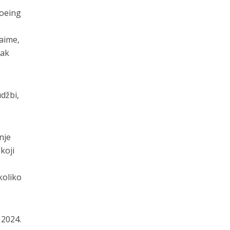
Boeing
Naime,
čak
džbi,
nje
koji
koliko
 2024.