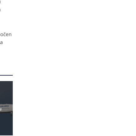
u
a
uočen
ja
u