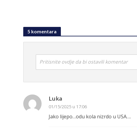
5 komentara
Pritisnite ovdje da bi ostavili komentar
Luka
01/15/2025 u 17:06
Jako lijepo…odu kola nizrdo u USA….