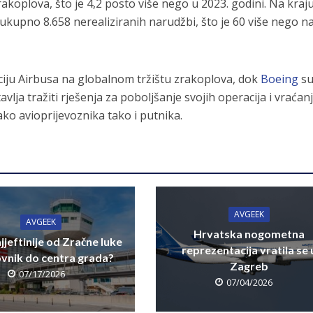
akoplova, što je 4,2 posto više nego u 2023. godini. Na kraj
 ukupno 8.658 nerealiziranih narudžbi, što je 60 više nego n
iju Airbusa na globalnom tržištu zrakoplova, dok
Boeing
s
vlja tražiti rješenja za poboljšanje svojih operacija i vraćan
ako avioprijevoznika tako i putnika.
AVGEEK
AVGEEK
Hrvatska nogometna
jjeftinije od Zračne luke
reprezentacija vratila se 
vnik do centra grada?
Zagreb
07/17/2026
07/04/2026