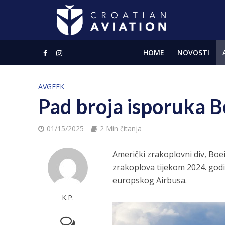
HOME
NOVOSTI
AVGEEK
Pad broja isporuka B
01/15/2025
2 Min čitanja
Američki zrakoplovni div, Boe
zrakoplova tijekom 2024. godi
europskog Airbusa.
K.P.