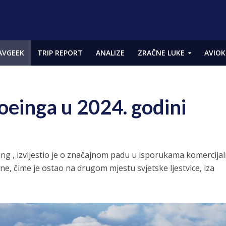
AVGEEK
TRIP REPORT
ANALIZE
ZRAČNE LUKE
AVIOK
oeinga u 2024. godini
ing , izvijestio je o značajnom padu u isporukama komercijal
ne, čime je ostao na drugom mjestu svjetske ljestvice, iza