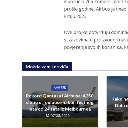
isporučio 766 komercijalnih zr
prošle godine, Airbus je imao
kraju 2023.
Ove brojke potvrđuju dominac
s izazovima u proizvodnji nasta
povjerenja svojih korisnika, k
Možda vam se sviđa
AVGEEK
Rekord Qantasa i Airbusa: A350
Kako na
sletio u Toulouse nakon testnog
Dubro
leta od 24 sata iz Melbournea
07/28/2026