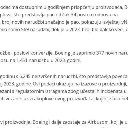
podacima dostupnim u godišnjem priopćenju proizvođača, 
oplova, što predstavlja pad od čak 34 posto u odnosu na
broj novih narudžbi značajno je pao, pokazuju izvještaji.v
mio samo 569 narudžbi, dok je u 2023. broj bio daleko veći, 
džbe i poslovi konverzije, Boeing je zaprimio 377 novih naru
dnosu na 1.451 narudžbu u 2023. godini.
 godinu s 6.245 neizvršenih narudžbi, što predstavlja poveća
 2023. godine. Ovi podaci ukazuju na izazove u proizvodnji, 
ezani s regulatornim istragama zbog učestalih incidenata u
h vezanih uz zrakoplove ovog proizvođača, kojih je bilo ne
 proizvodnja, Boeing i dalje zaostaje za Airbusom, koji je u