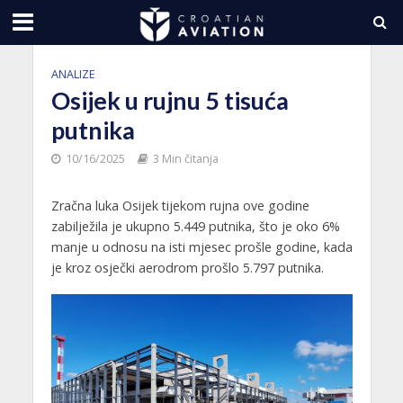
ANALIZE
Osijek u rujnu 5 tisuća
putnika
10/16/2025
3 Min čitanja
Zračna luka Osijek tijekom rujna ove godine
zabilježila je ukupno 5.449 putnika, što je oko 6%
manje u odnosu na isti mjesec prošle godine, kada
je kroz osječki aerodrom prošlo 5.797 putnika.