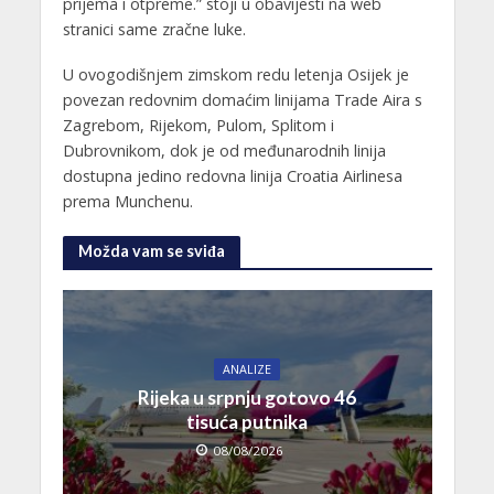
prijema i otpreme.” stoji u obavijesti na web
stranici same zračne luke.
U ovogodišnjem zimskom redu letenja Osijek je
povezan redovnim domaćim linijama Trade Aira s
Zagrebom, Rijekom, Pulom, Splitom i
Dubrovnikom, dok je od međunarodnih linija
dostupna jedino redovna linija Croatia Airlinesa
prema Munchenu.
Možda vam se sviđa
ANALIZE
Rijeka u srpnju gotovo 46
tisuća putnika
08/08/2026