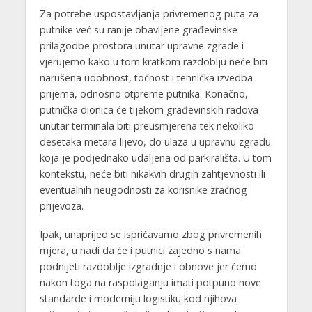
Za potrebe uspostavljanja privremenog puta za
putnike već su ranije obavljene građevinske
prilagodbe prostora unutar upravne zgrade i
vjerujemo kako u tom kratkom razdoblju neće biti
narušena udobnost, točnost i tehnička izvedba
prijema, odnosno otpreme putnika. Konačno,
putnička dionica će tijekom građevinskih radova
unutar terminala biti preusmjerena tek nekoliko
desetaka metara lijevo, do ulaza u upravnu zgradu
koja je podjednako udaljena od parkirališta. U tom
kontekstu, neće biti nikakvih drugih zahtjevnosti ili
eventualnih neugodnosti za korisnike zračnog
prijevoza.
Ipak, unaprijed se ispričavamo zbog privremenih
mjera, u nadi da će i putnici zajedno s nama
podnijeti razdoblje izgradnje i obnove jer ćemo
nakon toga na raspolaganju imati potpuno nove
standarde i moderniju logistiku kod njihova