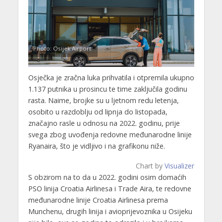
Photo: Osijek Airport
Osječka je zračna luka prihvatila i otpremila ukupno
1.137 putnika u prosincu te time zaključila godinu
rasta. Naime, brojke su u ljetnom redu letenja,
osobito u razdoblju od lipnja do listopada,
značajno rasle u odnosu na 2022. godinu, prije
svega zbog uvođenja redovne međunarodne linije
Ryanaira, što je vidljivo i na grafikonu niže.
Chart by
Visualizer
S obzirom na to da u 2022. godini osim domaćih
PSO linija Croatia Airlinesa i Trade Aira, te redovne
međunarodne linije Croatia Airlinesa prema
Munchenu, drugih linija i avioprijevoznika u Osijeku