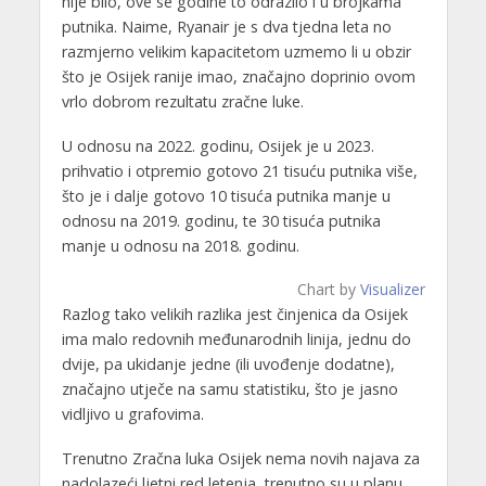
nije bilo, ove se godine to odrazilo i u brojkama
putnika. Naime, Ryanair je s dva tjedna leta no
razmjerno velikim kapacitetom uzmemo li u obzir
što je Osijek ranije imao, značajno doprinio ovom
vrlo dobrom rezultatu zračne luke.
U odnosu na 2022. godinu, Osijek je u 2023.
prihvatio i otpremio gotovo 21 tisuću putnika više,
što je i dalje gotovo 10 tisuća putnika manje u
odnosu na 2019. godinu, te 30 tisuća putnika
manje u odnosu na 2018. godinu.
Chart by
Visualizer
Razlog tako velikih razlika jest činjenica da Osijek
ima malo redovnih međunarodnih linija, jednu do
dvije, pa ukidanje jedne (ili uvođenje dodatne),
značajno utječe na samu statistiku, što je jasno
vidljivo u grafovima.
Trenutno Zračna luka Osijek nema novih najava za
nadolazeći ljetni red letenja, trenutno su u planu