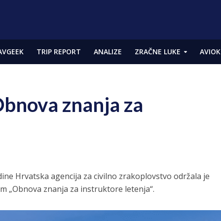
AVGEEK
TRIP REPORT
ANALIZE
ZRAČNE LUKE
AVIOK
Obnova znanja za
dine Hrvatska agencija za civilno zrakoplovstvo održala je
m „Obnova znanja za instruktore letenja“.