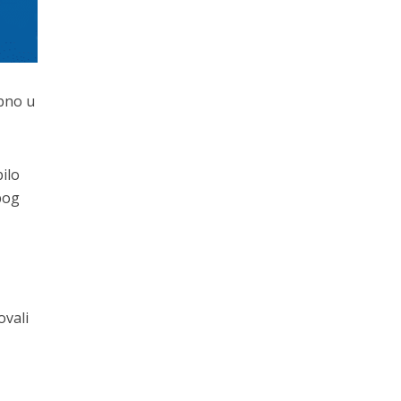
ebno u
ilo
bog
ovali