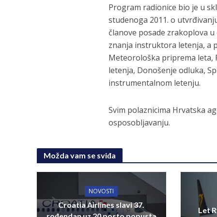
Program radionice bio je u sk
studenoga 2011. o utvrđivanju
članove posade zrakoplova u 
znanja instruktora letenja, a
Meteorološka priprema leta, 
letenja, Donošenje odluka, Spr
instrumentalnom letenju.
Svim polaznicima Hrvatska age
osposobljavanju.
Možda vam se sviđa
NOVOSTI
Croatia Airlines slavi 37.
Let R
rođendan uz 20 posto popusta