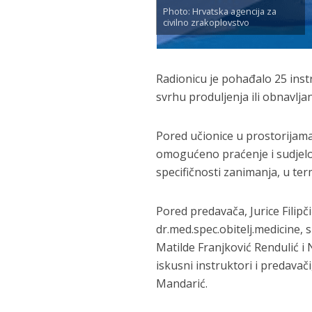
Photo: Hrvatska agencija za
civilno zrakoplovstvo
Radionicu je pohađalo 25 inst
svrhu produljenja ili obnavljan
Pored učionice u prostorijama
omogućeno praćenje i sudjelov
specifičnosti zanimanja, u te
Pored predavača, Jurice Filipči
dr.med.spec.obitelj.medicine, 
Matilde Franjković Rendulić i 
iskusni instruktori i predavač
Mandarić.