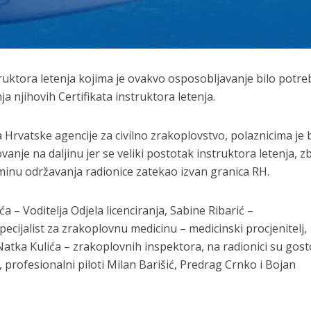
ruktora letenja kojima je ovakvo osposobljavanje bilo potr
ja njihovih Certifikata instruktora letenja.
 Hrvatske agencije za civilno zrakoplovstvo, polaznicima je b
anje na daljinu jer se veliki postotak instruktora letenja, z
rminu održavanja radionice zatekao izvan granica RH.
ća – Voditelja Odjela licenciranja, Sabine Ribarić –
specijalist za zrakoplovnu medicinu – medicinski procjenitelj,
Natka Kulića – zrakoplovnih inspektora, na radionici su gost
i, profesionalni piloti Milan Barišić, Predrag Crnko i Bojan