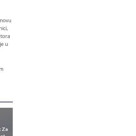
bnovu
ici,
ktora
je u
om
: Za
est