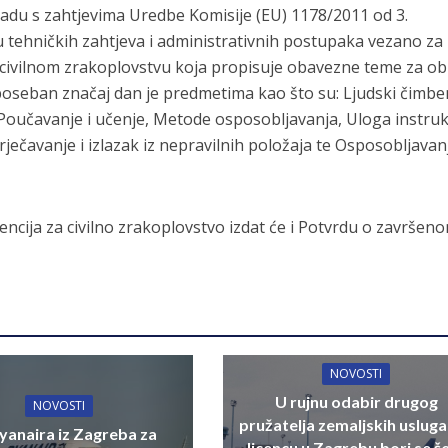
ladu s zahtjevima Uredbe Komisije (EU) 1178/2011 od 3.
 tehničkih zahtjeva i administrativnih postupaka vezano za
civilnom zrakoplovstvu koja propisuje obavezne teme za o
 poseban značaj dan je predmetima kao što su: Ljudski čimben
Poučavanje i učenje, Metode osposobljavanja, Uloga instru
ječavanje i izlazak iz nepravilnih položaja te Osposobljavan
ncija za civilno zrakoplovstvo izdat će i Potvrdu o završen
NOVOSTI
U rujnu odabir drugog
NOVOSTI
pružatelja zemaljskih usluga
yanaira iz Zagreba za
licencu u Zagrebu bori se š