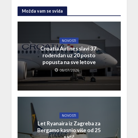
Možda vam se sviđa
NOVOSTI
Croatia Airlines slavi 37.
rođendan uz 20 posto
popusta na sve letove
08/07/2026
NOVOSTI
Let Ryanaira iz Zagreba za
Bergamo kasnio više od 25
sati!