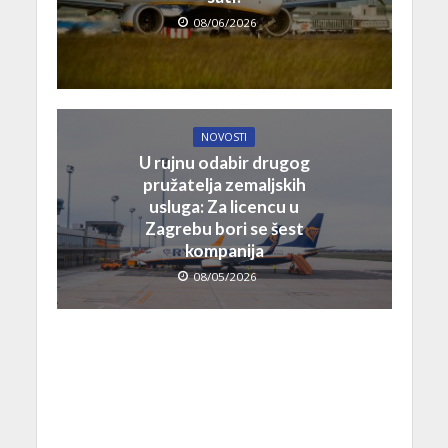
08/06/2026
NOVOSTI
U rujnu odabir drugog
pružatelja zemaljskih
usluga: Za licencu u
Zagrebu bori se šest
kompanija
08/05/2026