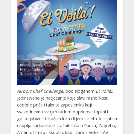
Photo: Zračna luka
Franjo Tuđman
(LinkedIn)
Airport Chef Challenge
, pod sloganom
Et Voilà!
,
jedinstveno je natjecanje koje slavi raznolikost,
osobne priče i talente zaposlenika koji
svakodnevno svojim radom doprinose toplini i
gostoljubivosti zračnih luka diljem svijeta. Inicijativa
okuplja sudionike iz zračnih luka u Parizu, Zagrebu,
Amanu, İzmiru i Skoplju, kao i zaposlenike TAV