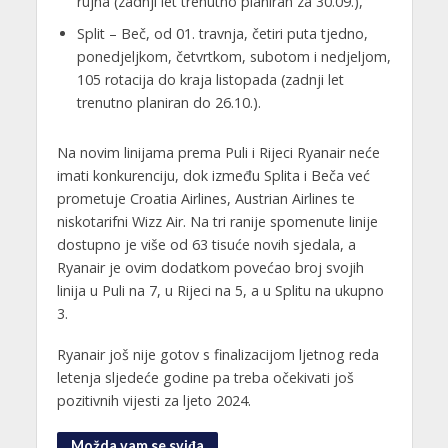
rujna (zadnji let trenutno planiran za 30.09.),
Split – Beč, od 01. travnja, četiri puta tjedno,
ponedjeljkom, četvrtkom, subotom i nedjeljom,
105 rotacija do kraja listopada (zadnji let
trenutno planiran do 26.10.).
Na novim linijama prema Puli i Rijeci Ryanair neće
imati konkurenciju, dok između Splita i Beča već
prometuje Croatia Airlines, Austrian Airlines te
niskotarifni Wizz Air. Na tri ranije spomenute linije
dostupno je više od 63 tisuće novih sjedala, a
Ryanair je ovim dodatkom povećao broj svojih
linija u Puli na 7, u Rijeci na 5, a u Splitu na ukupno
3.
Ryanair još nije gotov s finalizacijom ljetnog reda
letenja sljedeće godine pa treba očekivati još
pozitivnih vijesti za ljeto 2024.
Možda vam se sviđa