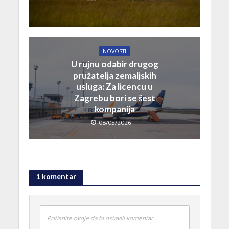
NOVOSTI
U rujnu odabir drugog
pružatelja zemaljskih
usluga: Za licencu u
Zagrebu bori se šest
kompanija
08/05/2026
1 komentar
Pritisnite ovdje da bi ostavili komentar