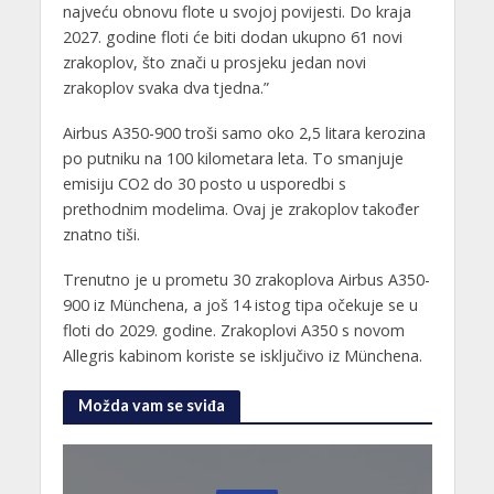
najveću obnovu flote u svojoj povijesti. Do kraja
2027. godine floti će biti dodan ukupno 61 novi
zrakoplov, što znači u prosjeku jedan novi
zrakoplov svaka dva tjedna.”
Airbus A350-900 troši samo oko 2,5 litara kerozina
po putniku na 100 kilometara leta. To smanjuje
emisiju CO2 do 30 posto u usporedbi s
prethodnim modelima. Ovaj je zrakoplov također
znatno tiši.
Trenutno je u prometu 30 zrakoplova Airbus A350-
900 iz Münchena, a još 14 istog tipa očekuje se u
floti do 2029. godine. Zrakoplovi A350 s novom
Allegris kabinom koriste se isključivo iz Münchena.
Možda vam se sviđa