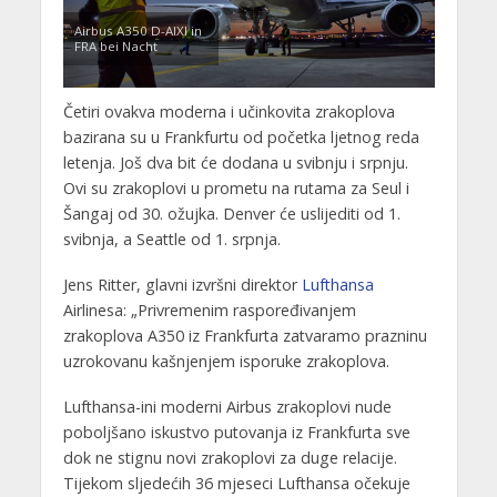
Airbus A350 D-AIXI in
FRA bei Nacht
Četiri ovakva moderna i učinkovita zrakoplova
bazirana su u Frankfurtu od početka ljetnog reda
letenja. Još dva bit će dodana u svibnju i srpnju.
Ovi su zrakoplovi u prometu na rutama za Seul i
Šangaj od 30. ožujka. Denver će uslijediti od 1.
svibnja, a Seattle od 1. srpnja.
Jens Ritter, glavni izvršni direktor
Lufthansa
Airlinesa: „Privremenim raspoređivanjem
zrakoplova A350 iz Frankfurta zatvaramo prazninu
uzrokovanu kašnjenjem isporuke zrakoplova.
Lufthansa-ini moderni Airbus zrakoplovi nude
poboljšano iskustvo putovanja iz Frankfurta sve
dok ne stignu novi zrakoplovi za duge relacije.
Tijekom sljedećih 36 mjeseci Lufthansa očekuje