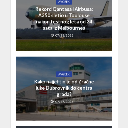
AVGEEK
Rekord Qantasa i Airbusa:
A350 sletio u Toulouse
nakon testnog leta od 24
sata iz Melbournea
07/28/2026
AVGEEK
Kako najjeftinije od Zračne
luke Dubrovnik do centra
grada?
07/17/2026