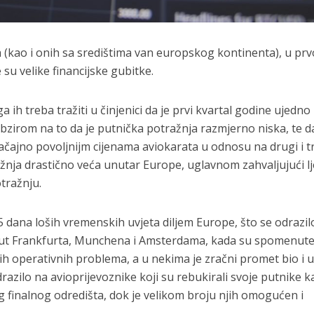
 (kao i onih sa središtima van europskog kontinenta), u pr
 su velike financijske gubitke.
a ih treba tražiti u činjenici da je prvi kvartal godine ujedno 
s obzirom na to da je putnička potražnja razmjerno niska, te d
čajno povoljnijm cijenama aviokarata u odnosu na drugi i t
ražnja drastično veća unutar Europe, uglavnom zahvaljujući lj
otražnju.
15 dana loših vremenskih uvjeta diljem Europe, što se odrazil
put Frankfurta, Munchena i Amsterdama, kada su spomenute (
kih operativnih problema, a u nekima je zračni promet bio i 
razilo na avioprijevoznike koji su rebukirali svoje putnike k
og finalnog odredišta, dok je velikom broju njih omogućen i