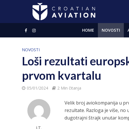
HOME
NOVOSTI
NOVOSTI
Loši rezultati europ
prvom kvartalu
05/01/2024
2 Min čitanja
Velik broj aviokompanija u prv
rezultate. Razloga je više, no
dugotrajni štrajk unutar komp
J.T.