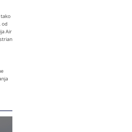
 tako
, od
ja Air
strian
ne
anja