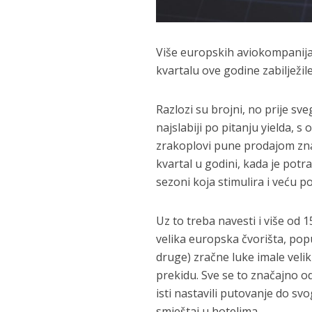
Više europskih aviokompanija
kvartalu ove godine zabilježile
Razlozi su brojni, no prije sveg
najslabiji po pitanju yielda, 
zrakoplovi pune prodajom zna
kvartal u godini, kada je pot
sezoni koja stimulira i veću p
Uz to treba navesti i više od 
velika europska čvorišta, po
druge) zračne luke imale veli
prekidu. Sve se to značajno od
isti nastavili putovanje do sv
smještaj u hotelima.