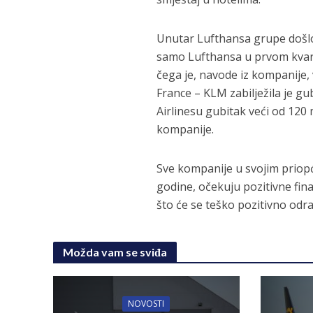
Unutar Lufthansa grupe došlo j
samo Lufthansa u prvom kvarta
čega je, navode iz kompanije, 
France – KLM zabilježila je gu
Airlinesu gubitak veći od 120
kompanije.
Sve kompanije u svojim priopć
godine, očekuju pozitivne fina
što će se teško pozitivno odraz
Možda vam se sviđa
NOVOSTI