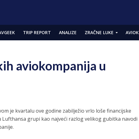
AVGEEK
TRIP REPORT
ANALIZE
ZRAČNE LUKE
AVIOK
skih aviokompanija u
om je kvartalu ove godine zabilježio vrlo loše financijske
 u Lufthansa grupi kao najveći razlog velikog gubitka navodi
anije.