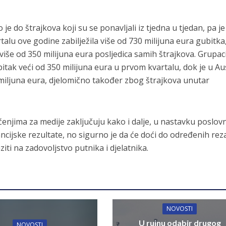
e do štrajkova koji su se ponavljali iz tjedna u tjedan, pa je
lu ove godine zabilježila više od 730 milijuna eura gubitka
više od 350 milijuna eura posljedica samih štrajkova. Grupaci
bitak veći od 350 milijuna eura u prvom kvartalu, dok je u Au
 miljuna eura, djelomično također zbog štrajkova unutar
enjima za medije zaključuju kako i dalje, u nastavku poslov
ncijske rezultate, no sigurno je da će doći do određenih rez
iti na zadovoljstvo putnika i djelatnika.
NOVOSTI
U rujnu odabir drugog
NOVOSTI