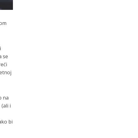
vom
i
a se
reći
etnoj
o na
ali i
u
ako bi