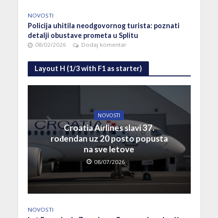
NOVOSTI
Policija uhitila neodgovornog turista: poznati
detalji obustave prometa u Splitu
08/02/2026
Dodaj komentar
Layout H (1/3 with F1 as starter)
NOVOSTI
Croatia Airlines slavi 37.
rođendan uz 20 posto popusta
na sve letove
08/07/2026
NOVOSTI