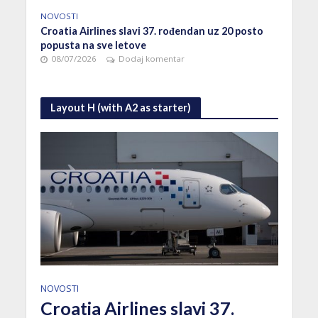
NOVOSTI
ANALI
suća
Croatia Airlines slavi 37. rođendan uz 20 posto
U Zag
popusta na sve letove
08/
08/07/2026
Dodaj komentar
Layout H (with A2 as starter)
NOVOSTI
Croatia Airlines slavi 37.