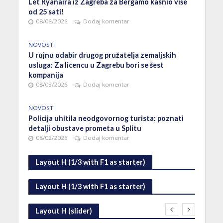
Let Ryanaira iz Zagreba za Bergamo kasnio više
od 25 sati!
08/06/2026
Dodaj komentar
NOVOSTI
U rujnu odabir drugog pružatelja zemaljskih
usluga: Za licencu u Zagrebu bori se šest
kompanija
08/05/2026
Dodaj komentar
NOVOSTI
Policija uhitila neodgovornog turista: poznati
detalji obustave prometa u Splitu
08/02/2026
Dodaj komentar
Layout H (1/3 with F1 as starter)
Layout H (1/3 with F1 as starter)
Layout H (slider)