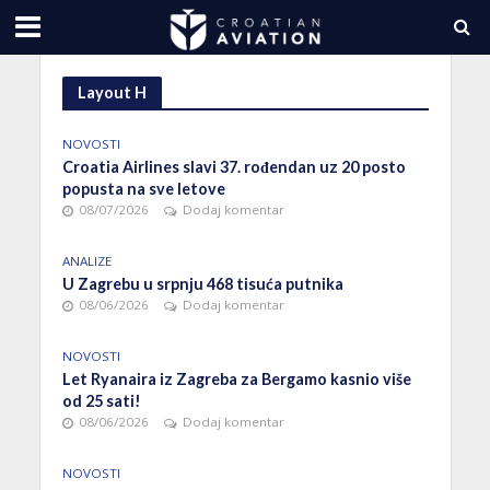
Layout H
NOVOSTI
Croatia Airlines slavi 37. rođendan uz 20 posto
popusta na sve letove
08/07/2026
Dodaj komentar
ANALIZE
U Zagrebu u srpnju 468 tisuća putnika
08/06/2026
Dodaj komentar
NOVOSTI
Let Ryanaira iz Zagreba za Bergamo kasnio više
od 25 sati!
08/06/2026
Dodaj komentar
NOVOSTI