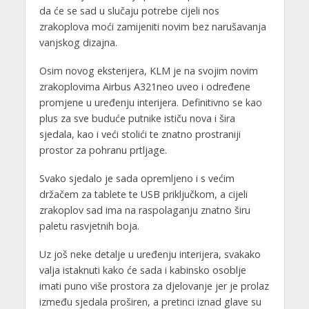
da će se sad u slučaju potrebe cijeli nos
zrakoplova moći zamijeniti novim bez narušavanja
vanjskog dizajna.
Osim novog eksterijera, KLM je na svojim novim
zrakoplovima Airbus A321neo uveo i određene
promjene u uređenju interijera. Definitivno se kao
plus za sve buduće putnike ističu nova i šira
sjedala, kao i veći stolići te znatno prostraniji
prostor za pohranu prtljage.
Svako sjedalo je sada opremljeno i s većim
držačem za tablete te USB priključkom, a cijeli
zrakoplov sad ima na raspolaganju znatno širu
paletu rasvjetnih boja.
Uz još neke detalje u uređenju interijera, svakako
valja istaknuti kako će sada i kabinsko osoblje
imati puno više prostora za djelovanje jer je prolaz
između sjedala proširen, a pretinci iznad glave su