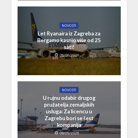
NOVOSTI
Let Ryanaira iz Zagreba za
Bergamo kasnio više od 25
sati!
08/06/2026
NOVOSTI
U rujnu odabir drugog
pružatelja zemaljskih
usluga: Za licencu u
Zagrebu bori se šest
kompanija
08/05/2026