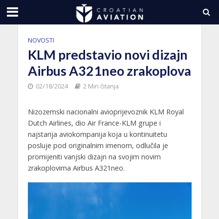
NOVOSTI
KLM predstavio novi dizajn
Airbus A321neo zrakoplova
02/18/2024
2 Min čitanja
Nizozemski nacionalni avioprijevoznik KLM Royal
Dutch Airlines, dio Air France-KLM grupe i
najstarija aviokompanija koja u kontinuitetu
posluje pod originalnim imenom, odlučila je
promijeniti vanjski dizajn na svojim novim
zrakoplovima Airbus A321neo.