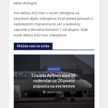
lakše dostupni.
Prvi Airbus A321neo s novim detaljima na
vanjskom dijelu zrakoplova KLM planira preuzeti u
nadolazećim mjesecima te već u kolovozu
započeti s letovima koristeći 1 od ukupno 30ak
novih Airbus A321neo zrakoplova.
Možda vam se sviđa
NOVOSTI
Croatia Airlines slavi 37.
rođendan uz 20 posto
popusta na sve letove
08/07/2026