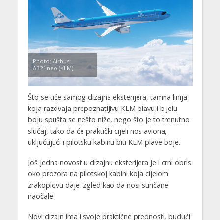
Photo: Airbus
A321neo (KLM)
Što se tiče samog dizajna eksterijera, tamna linija
koja razdvaja prepoznatljivu KLM plavu i bijelu
boju spušta se nešto niže, nego što je to trenutno
slučaj, tako da će praktički cijeli nos aviona,
uključujući i pilotsku kabinu biti KLM plave boje.
Još jedna novost u dizajnu eksterijera je i crni obris
oko prozora na pilotskoj kabini koja cijelom
zrakoplovu daje izgled kao da nosi sunčane
naočale.
Novi dizajn ima i svoje praktične prednosti, budući