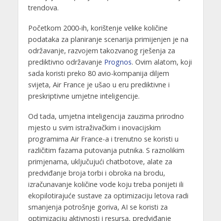
trendova.
Početkom 2000-ih, korištenje velike količine
podataka za planiranje scenarija primijenjen je na
održavanje, razvojem takozvanog rješenja za
prediktivno održavanje
Prognos
. Ovim alatom, koji
sada koristi preko 80 avio-kompanija diljem
svijeta, Air France je ušao u eru prediktivne i
preskriptivne umjetne inteligencije.
Od tada, umjetna inteligencija zauzima prirodno
mjesto u svim istraživačkim i inovacijskim
programima Air France-a i trenutno se koristi u
različitim fazama putovanja putnika. S raznolikim
primjenama, uključujući chatbotove, alate za
predviđanje broja torbi i obroka na brodu,
izračunavanje količine vode koju treba ponijeti ili
ekopilotirajuće sustave za optimizaciju letova radi
smanjenja potrošnje goriva, AI se koristi za
optimizaciju aktivnosti i resursa, predviđanje