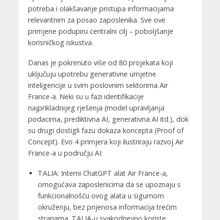
potreba i olakšavanje pristupa informacijama
relevantnim za posao zaposlenika. Sve ove
primjene podupiru centralni cilj – poboljšanje
korisničkog iskustva.
Danas je pokrenuto više od 80 projekata koji
uključuju upotrebu generativne umjetne
inteligencije u svim poslovnim sektorima Air
France-a. Neki su u fazi identifikacije
najprikladnijeg rješenja (model upravljanja
podacima, prediktivna AI, generativna AI itd.), dok
su drugi dostigli fazu dokaza koncepta (Proof of
Concept). Evo 4 primjera koji ilustriraju razvoj Air
France-a u području AI:
TALIA: Interni ChatGPT alat Air France-a,
omogućava zaposlenicima da se upoznaju s
funkcionalnošću ovog alata u sigurnom
okruženju, bez prijenosa informacija trećim
stranama. TALIA-u svakodnevno koriste