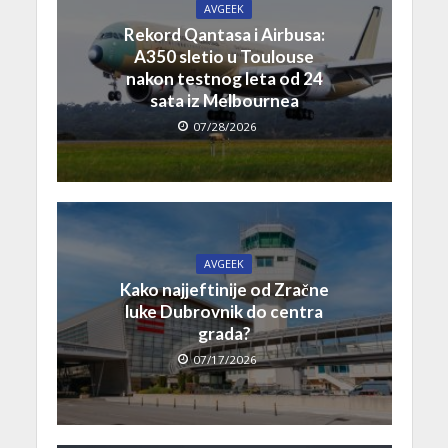
AVGEEK
Rekord Qantasa i Airbusa:
A350 sletio u Toulouse
nakon testnog leta od 24
sata iz Melbournea
07/28/2026
AVGEEK
Kako najjeftinije od Zračne
luke Dubrovnik do centra
grada?
07/17/2026