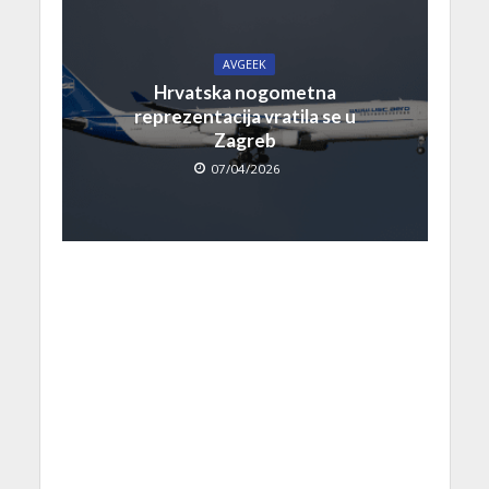
AVGEEK
Hrvatska nogometna
reprezentacija vratila se u
Zagreb
07/04/2026