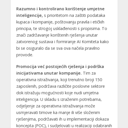
Razumno i kontrolirano korištenje umjetne
inteligencije,
s prioritetom na zaštiti podataka
kupaca i kompanije, poštovanju pravila i etičkih
principa, te strogoj usklađenosti s propisima. To
znači zadržavanje korištenih rješenja unutar
zatvorenog sustava i formiranje AI Komiteta kako
bi se osiguralo da se sva ova načela pravilno
provode.
Promocija već postojećih rješenja i podrška
inicijativama unutar kompanije.
Tim za
operativna istraživanja, koji trenutno broji 150
zaposlenih, podržava različite poslovne sektore
dok istražuju mogućnosti koje nudi umjetna
inteligencija. U skladu s izraženim potrebama,
odjeljenje za operativna istraživanja može
usmjeravati timove ka manje ili više složenim
rješenjima, podržavati ih u implementaciji dokaza
koncepta (POC), i sudjelovati u realizaciji odabranih