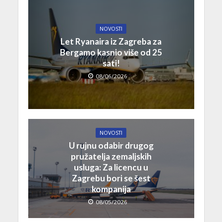
NOVOSTI
Let Ryanaira iz Zagreba za
Bergamo kasnio više od 25
sati!
08/06/2026
NOVOSTI
U rujnu odabir drugog
pružatelja zemaljskih
usluga: Za licencu u
Zagrebu bori se šest
kompanija
08/05/2026