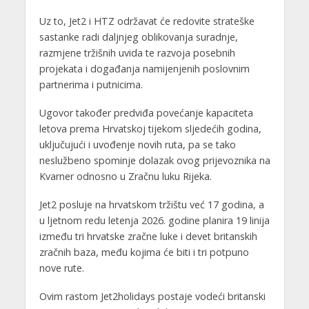
Uz to, Jet2 i HTZ održavat će redovite strateške
sastanke radi daljnjeg oblikovanja suradnje,
razmjene tržišnih uvida te razvoja posebnih
projekata i događanja namijenjenih poslovnim
partnerima i putnicima.
Ugovor također predviđa povećanje kapaciteta
letova prema Hrvatskoj tijekom sljedećih godina,
uključujući i uvođenje novih ruta, pa se tako
neslužbeno spominje dolazak ovog prijevoznika na
Kvarner odnosno u Zračnu luku Rijeka.
Jet2 posluje na hrvatskom tržištu već 17 godina, a
u ljetnom redu letenja 2026. godine planira 19 linija
između tri hrvatske zračne luke i devet britanskih
zračnih baza, među kojima će biti i tri potpuno
nove rute.
Ovim rastom Jet2holidays postaje vodeći britanski