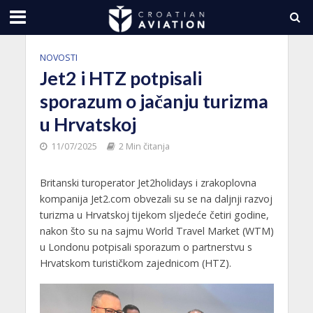
NOVOSTI
Jet2 i HTZ potpisali
sporazum o jačanju turizma
u Hrvatskoj
11/07/2025
2 Min čitanja
Britanski turoperator Jet2holidays i zrakoplovna
kompanija Jet2.com obvezali su se na daljnji razvoj
turizma u Hrvatskoj tijekom sljedeće četiri godine,
nakon što su na sajmu World Travel Market (WTM)
u Londonu potpisali sporazum o partnerstvu s
Hrvatskom turističkom zajednicom (HTZ).