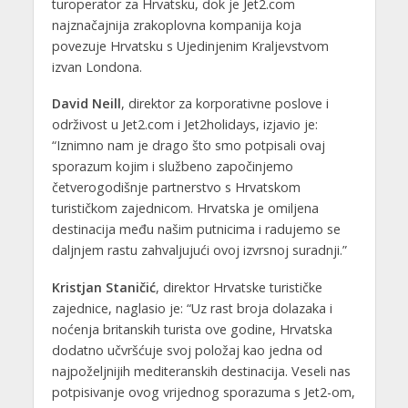
turoperator za Hrvatsku, dok je Jet2.com
najznačajnija zrakoplovna kompanija koja
povezuje Hrvatsku s Ujedinjenim Kraljevstvom
izvan Londona.
David Neill
, direktor za korporativne poslove i
održivost u Jet2.com i Jet2holidays, izjavio je:
“Iznimno nam je drago što smo potpisali ovaj
sporazum kojim i službeno započinjemo
četverogodišnje partnerstvo s Hrvatskom
turističkom zajednicom. Hrvatska je omiljena
destinacija među našim putnicima i radujemo se
daljnjem rastu zahvaljujući ovoj izvrsnoj suradnji.”
Kristjan Staničić
, direktor Hrvatske turističke
zajednice, naglasio je: “Uz rast broja dolazaka i
noćenja britanskih turista ove godine, Hrvatska
dodatno učvršćuje svoj položaj kao jedna od
najpoželjnijih mediteranskih destinacija. Veseli nas
potpisivanje ovog vrijednog sporazuma s Jet2-om,