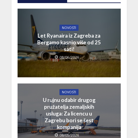
NOVOSTI
Let Ryanaira iz Zagreba za
Bergamo kasnio više od 25
sati!
08/06/2026
NOVOSTI
U rujnu odabir drugog
pružatelja zemaljskih
usluga: Za licencu u
Zagrebu bori se šest
kompanija
08/05/2026