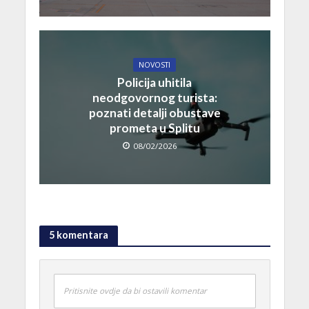
NOVOSTI
Policija uhitila
neodgovornog turista:
poznati detalji obustave
prometa u Splitu
08/02/2026
5 komentara
Pritisnite ovdje da bi ostavili komentar