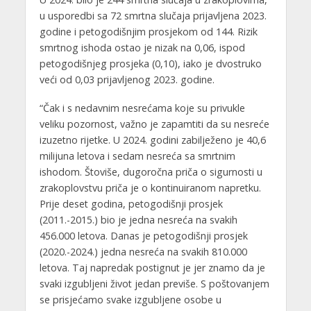
u usporedbi sa 72 smrtna slučaja prijavljena 2023.
godine i petogodišnjim prosjekom od 144. Rizik
smrtnog ishoda ostao je nizak na 0,06, ispod
petogodišnjeg prosjeka (0,10), iako je dvostruko
veći od 0,03 prijavljenog 2023. godine.
“Čak i s nedavnim nesrećama koje su privukle
veliku pozornost, važno je zapamtiti da su nesreće
izuzetno rijetke. U 2024. godini zabilježeno je 40,6
milijuna letova i sedam nesreća sa smrtnim
ishodom. Štoviše, dugoročna priča o sigurnosti u
zrakoplovstvu priča je o kontinuiranom napretku.
Prije deset godina, petogodišnji prosjek
(2011.-2015.) bio je jedna nesreća na svakih
456.000 letova. Danas je petogodišnji prosjek
(2020.-2024.) jedna nesreća na svakih 810.000
letova. Taj napredak postignut je jer znamo da je
svaki izgubljeni život jedan previše. S poštovanjem
se prisjećamo svake izgubljene osobe u