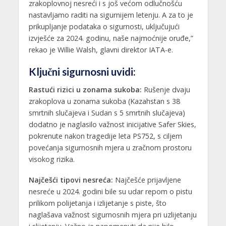
zrakoplovnoj nesreći i s još većom odlučnošću
nastavljamo raditi na sigurnijem letenju. A za to je
prikupljanje podataka o sigurnosti, uključujući
izvješće za 2024. godinu, naše najmoćnije oruđe,”
rekao je Willie Walsh, glavni direktor IATA-e.
Ključni sigurnosni uvidi:
Rastući rizici u zonama sukoba:
Rušenje dvaju
zrakoplova u zonama sukoba (Kazahstan s 38
smrtnih slučajeva i Sudan s 5 smrtnih slučajeva)
dodatno je naglasilo važnost inicijative Safer Skies,
pokrenute nakon tragedije leta PS752, s ciljem
povećanja sigurnosnih mjera u zračnom prostoru
visokog rizika.
Najčešći tipovi nesreća:
Najčešće prijavljene
nesreće u 2024. godini bile su udar repom o pistu
prilikom polijetanja i izlijetanje s piste, što
naglašava važnost sigurnosnih mjera pri uzlijetanju