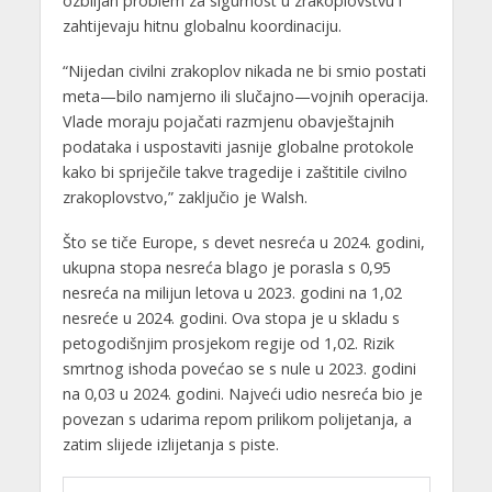
ozbiljan problem za sigurnost u zrakoplovstvu i
zahtijevaju hitnu globalnu koordinaciju.
“Nijedan civilni zrakoplov nikada ne bi smio postati
meta—bilo namjerno ili slučajno—vojnih operacija.
Vlade moraju pojačati razmjenu obavještajnih
podataka i uspostaviti jasnije globalne protokole
kako bi spriječile takve tragedije i zaštitile civilno
zrakoplovstvo,” zaključio je Walsh.
Što se tiče Europe, s devet nesreća u 2024. godini,
ukupna stopa nesreća blago je porasla s 0,95
nesreća na milijun letova u 2023. godini na 1,02
nesreće u 2024. godini. Ova stopa je u skladu s
petogodišnjim prosjekom regije od 1,02. Rizik
smrtnog ishoda povećao se s nule u 2023. godini
na 0,03 u 2024. godini. Najveći udio nesreća bio je
povezan s udarima repom prilikom polijetanja, a
zatim slijede izlijetanja s piste.