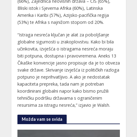
(66%), Zajednica neovisnih država – CIS (65%),
Bliski istok i Sjeverna Afrika (60%), Latinska
Amerika i Karibi (57%), Azijsko-pacifička regija
(53%) te Afrika s najnižom stopom od 20%.
“Istraga nesreća ključan je alat za poboljšanje
globalne sigurnosti u zrakoplovstvu. Kako bi bila
učinkovita, izvješća o istragama nesreća moraju
biti potpuna, dostupna i pravovremena. Aneks 13
Čikaške konvencije jasno propisuje da je to obveza
svake države. Skrivanje izvješća iz političkih razloga
potpuno je neprihvatljivo. A ako je nedostatak
kapaciteta prepreka, tada nam je potreban
koordinirani globalni napor kako bismo pružili
tehničku podršku državama s ograničenim
resursima za istragu nesreća,” izjavio je Walsh.
Možda vam se sviđa