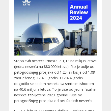
Photo: IATA
Stopa svih nesreća iznosila je 1,13 na milijun letova
(jedna nesreća na 880.000 letova), što je bolje od
petogodišnjeg prosjeka od 1,25, ali lošije od 1,09
zabilježenog u 2023. godini. U 2024. godini
dogodilo se sedam nesreća sa smrtnim ishodom
na 40,6 milijuna letova. To je više od jedne fatalne
nesreće zabilježene 2023. godine i više od
petogodišnjeg prosjeka od pet fatalnih nesreća.
U 2024. bilo je 244 smrtna slučaja u zrakoplovima,