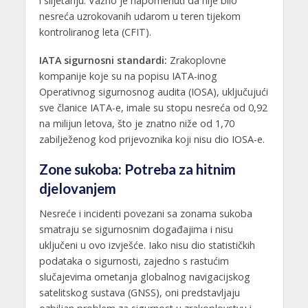
i slijetanju. Važno je napomenuti da nije bilo
nesreća uzrokovanih udarom u teren tijekom
kontroliranog leta (CFIT).
IATA sigurnosni standardi:
Zrakoplovne
kompanije koje su na popisu IATA-inog
Operativnog sigurnosnog audita (IOSA), uključujući
sve članice IATA-e, imale su stopu nesreća od 0,92
na milijun letova, što je znatno niže od 1,70
zabilježenog kod prijevoznika koji nisu dio IOSA-e.
Zone sukoba: Potreba za hitnim
djelovanjem
Nesreće i incidenti povezani sa zonama sukoba
smatraju se sigurnosnim događajima i nisu
uključeni u ovo izvješće. Iako nisu dio statističkih
podataka o sigurnosti, zajedno s rastućim
slučajevima ometanja globalnog navigacijskog
satelitskog sustava (GNSS), oni predstavljaju