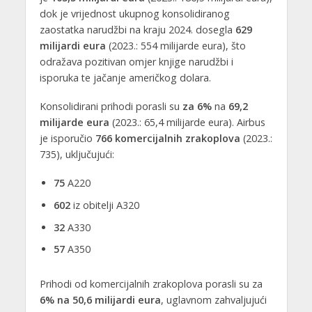
dok je vrijednost ukupnog konsolidiranog
zaostatka narudžbi na kraju 2024. dosegla
629
milijardi eura
(2023.: 554 milijarde eura), što
odražava pozitivan omjer knjige narudžbi i
isporuka te jačanje američkog dolara.
Konsolidirani prihodi porasli su
za 6%
na
69,2
milijarde eura
(2023.: 65,4 milijarde eura). Airbus
je isporučio
766 komercijalnih zrakoplova
(2023.:
735), uključujući:
75
A220
602
iz obitelji A320
32
A330
57
A350
Prihodi od komercijalnih zrakoplova porasli su za
6% na 50,6 milijardi eura
, uglavnom zahvaljujući