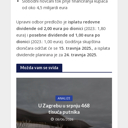
Slobodni novčani tok prije financiranja kupaca
od oko 4,5 milijardi eura
Upravni odbor predložio je
isplatu redovne
dividende od 2,00 eura po dionici
(2023.: 1,80
eura) i
posebne dividende od 1,00 eura po
dionici
(2023.: 1,00 eura). Godišnja skupština
dioničara održat će se
15. travnja 2025.
, a isplata
dividende planirana je za
24. travnja 2025.
Možda vam se sviđa
ANALIZE
U Zagrebu u srpnju 468
tisuća putnika
08/06/2026