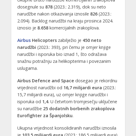
dosegnule su
878
(2023.: 2.319), dok su neto
narudžbe nakon otkazivanja iznosile
826
(2023.:
2.094). Backlog narudžbi na kraju prosinca 2024.
iznosio je
8.658
komercijalnih zrakoplova.
Airbus
Helicopters
zabilježio je
450 neto
narudžbi
(2023.: 393), pri čemu je omjer knjige
narudžbi i isporuka bio iznad 1, što odražava
snažnu potražnju za helikopterima i povezanim
uslugama.
Airbus Defence and Space
dosegao je rekordnu
vrijednost narudžbi od
16,7 milijardi eura
(2023.:
15,7 milijardi eura), uz omjer knjige narudžbi i
isporuka od
1,4
. U četvrtom tromjesečju uključene
su narudžbe
25 dodatnih borbenih zrakoplova
Eurofighter za Španjolsku
.
Ukupna vrijednost konsolidiranih narudžbi iznosila
je
103,5 milijardi eura
(2023.: 186,5 milijardi eura),