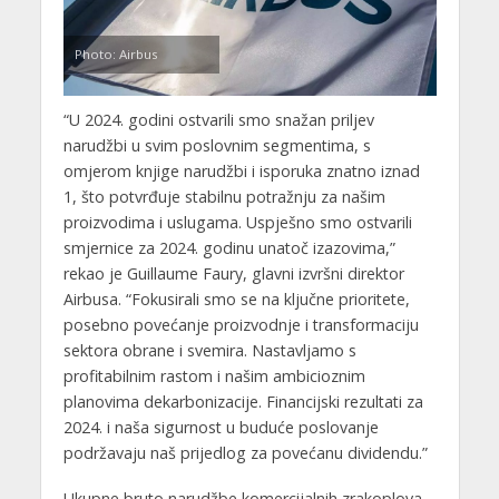
Photo: Airbus
“U 2024. godini ostvarili smo snažan priljev
narudžbi u svim poslovnim segmentima, s
omjerom knjige narudžbi i isporuka znatno iznad
1, što potvrđuje stabilnu potražnju za našim
proizvodima i uslugama. Uspješno smo ostvarili
smjernice za 2024. godinu unatoč izazovima,”
rekao je Guillaume Faury, glavni izvršni direktor
Airbusa. “Fokusirali smo se na ključne prioritete,
posebno povećanje proizvodnje i transformaciju
sektora obrane i svemira. Nastavljamo s
profitabilnim rastom i našim ambicioznim
planovima dekarbonizacije. Financijski rezultati za
2024. i naša sigurnost u buduće poslovanje
podržavaju naš prijedlog za povećanu dividendu.”
Ukupne bruto narudžbe komercijalnih zrakoplova