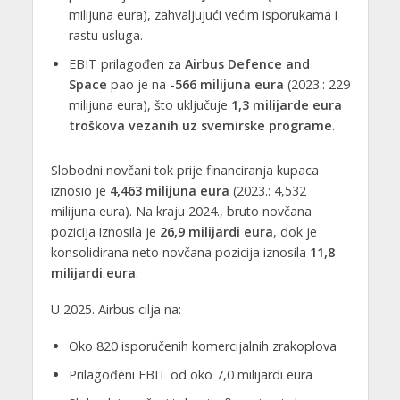
milijuna eura), zahvaljujući većim isporukama i
rastu usluga.
EBIT prilagođen za
Airbus Defence and
Space
pao je na
-566 milijuna eura
(2023.: 229
milijuna eura), što uključuje
1,3 milijarde eura
troškova vezanih uz svemirske programe
.
Slobodni novčani tok prije financiranja kupaca
iznosio je
4,463 milijuna eura
(2023.: 4,532
milijuna eura). Na kraju 2024., bruto novčana
pozicija iznosila je
26,9 milijardi eura
, dok je
konsolidirana neto novčana pozicija iznosila
11,8
milijardi eura
.
U 2025. Airbus cilja na:
Oko 820 isporučenih komercijalnih zrakoplova
Prilagođeni EBIT od oko 7,0 milijardi eura