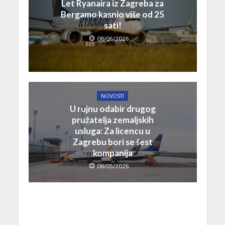
Let Ryanaira iz Zagreba za
Bergamo kasnio više od 25
sati!
08/06/2026
NOVOSTI
U rujnu odabir drugog
pružatelja zemaljskih
usluga: Za licencu u
Zagrebu bori se šest
kompanija
08/05/2026