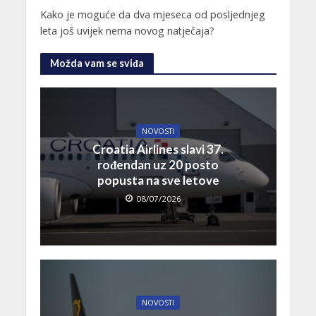
Kako je moguće da dva mjeseca od posljednjeg
leta još uvijek nema novog natječaja?
Možda vam se sviđa
NOVOSTI
Croatia Airlines slavi 37.
rođendan uz 20 posto
popusta na sve letove
08/07/2026
NOVOSTI