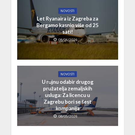
NOVOSTI
Let Ryanaira iz Zagreba za
Bergamo kasnio više od 25
sati!
08/06/2026
NOVOSTI
U rujnu odabir drugog
pružatelja zemaljskih
usluga: Za licencu u
Zagrebu bori se šest
kompanija
08/05/2026