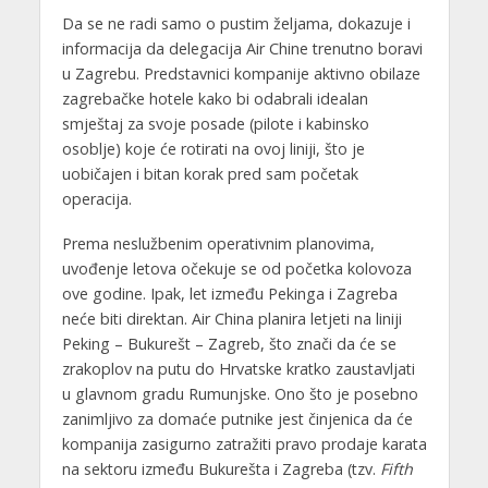
Da se ne radi samo o pustim željama, dokazuje i
informacija da delegacija Air Chine trenutno boravi
u Zagrebu. Predstavnici kompanije aktivno obilaze
zagrebačke hotele kako bi odabrali idealan
smještaj za svoje posade (pilote i kabinsko
osoblje) koje će rotirati na ovoj liniji, što je
uobičajen i bitan korak pred sam početak
operacija.
Prema neslužbenim operativnim planovima,
uvođenje letova očekuje se od početka kolovoza
ove godine. Ipak, let između Pekinga i Zagreba
neće biti direktan. Air China planira letjeti na liniji
Peking – Bukurešt – Zagreb, što znači da će se
zrakoplov na putu do Hrvatske kratko zaustavljati
u glavnom gradu Rumunjske. Ono što je posebno
zanimljivo za domaće putnike jest činjenica da će
kompanija zasigurno zatražiti pravo prodaje karata
na sektoru između Bukurešta i Zagreba (tzv.
Fifth