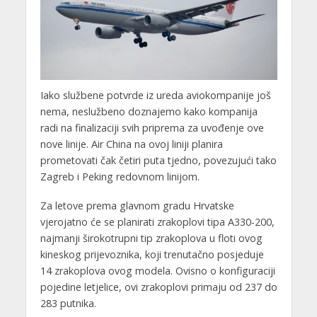
Iako službene potvrde iz ureda aviokompanije još
nema, neslužbeno doznajemo kako kompanija
radi na finalizaciji svih priprema za uvođenje ove
nove linije. Air China na ovoj liniji planira
prometovati čak četiri puta tjedno, povezujući tako
Zagreb i Peking redovnom linijom.
Za letove prema glavnom gradu Hrvatske
vjerojatno će se planirati zrakoplovi tipa A330-200,
najmanji širokotrupni tip zrakoplova u floti ovog
kineskog prijevoznika, koji trenutačno posjeduje
14 zrakoplova ovog modela. Ovisno o konfiguraciji
pojedine letjelice, ovi zrakoplovi primaju od 237 do
283 putnika.