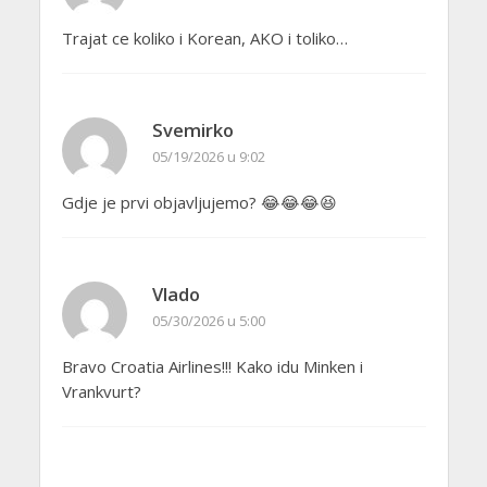
Trajat ce koliko i Korean, AKO i toliko…
Svemirko
05/19/2026 u 9:02
Gdje je prvi objavljujemo? 😂😂😂😆
Vlado
05/30/2026 u 5:00
Bravo Croatia Airlines!!! Kako idu Minken i
Vrankvurt?