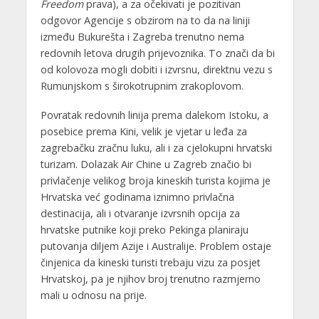
Freedom
prava), a za očekivati je pozitivan
odgovor Agencije s obzirom na to da na liniji
između Bukurešta i Zagreba trenutno nema
redovnih letova drugih prijevoznika. To znači da bi
od kolovoza mogli dobiti i izvrsnu, direktnu vezu s
Rumunjskom s širokotrupnim zrakoplovom.
Povratak redovnih linija prema dalekom Istoku, a
posebice prema Kini, velik je vjetar u leđa za
zagrebačku zračnu luku, ali i za cjelokupni hrvatski
turizam. Dolazak Air Chine u Zagreb značio bi
privlačenje velikog broja kineskih turista kojima je
Hrvatska već godinama iznimno privlačna
destinacija, ali i otvaranje izvrsnih opcija za
hrvatske putnike koji preko Pekinga planiraju
putovanja diljem Azije i Australije. Problem ostaje
činjenica da kineski turisti trebaju vizu za posjet
Hrvatskoj, pa je njihov broj trenutno razmjerno
mali u odnosu na prije.