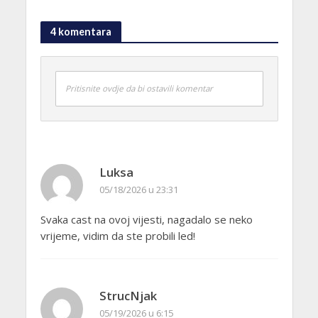
4 komentara
Pritisnite ovdje da bi ostavili komentar
Luksa
05/18/2026 u 23:31
Svaka cast na ovoj vijesti, nagadalo se neko
vrijeme, vidim da ste probili led!
StrucNjak
05/19/2026 u 6:15