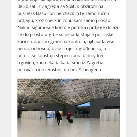
08:30 sati iz Zagreba za Split, s obzirom na
business klasu i online check-in te samo ručnu
prtljagu, kroz check-in zonu sam samo prošao.
Nakon sigurnosne kontole putnika i prtljage dolazi
se do prostora gdje su nekada stajale policijske
kućice odnosno granična kontrola, njih sada više
nema, odnosno, dvije stoje i ograđene su, a
putnici se spuštaju stepenicama u duty free
trgovinu, kao nekada kada smo iz Zagreba
putovali u inozemstvo, no bez Schengena.