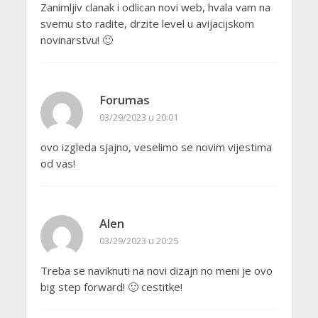
Zanimljiv clanak i odlican novi web, hvala vam na
svemu sto radite, drzite level u avijacijskom
novinarstvu! 🙂
Forumas
03/29/2023 u 20:01
ovo izgleda sjajno, veselimo se novim vijestima
od vas!
Alen
03/29/2023 u 20:25
Treba se naviknuti na novi dizajn no meni je ovo
big step forward! 🙂 cestitke!