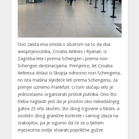
Ovo zaista ima smisla s obzirom na to da dva
avioprijevoznika, Croatia Airlines i Ryanair, iz
Zagreba lete i prema Schengen i prema non-
Schengen destinacijama. Primjerice, let Croatia
Airlinesa dolazi iz Skopja odnosno non-Schengena,
no ista mašina sljedeće leti prema Schengenu, za
primjer uzmimo Frankfurt. U tom slučaju vrlo je
jednostavno organizirati protok putnika. Ono što
treba naglasiti jest da je prostor oko nekadašnjeg
gatea 25 vrlo skučen, što zbog trgovine u blizini, a
osobito zbog granične kontrole i samog izlaza na
zrakoplov, pa je sigurno da će se u ljetnim
mjesecima ovdje stvarati poprilične gužve.