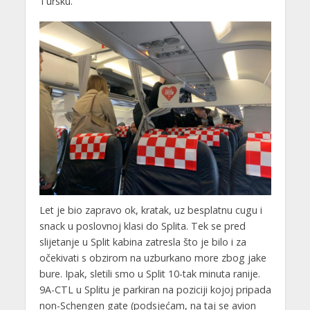
Tursku.
Let je bio zapravo ok, kratak, uz besplatnu cugu i
snack u poslovnoj klasi do Splita. Tek se pred
slijetanje u Split kabina zatresla što je bilo i za
očekivati s obzirom na uzburkano more zbog jake
bure. Ipak, sletili smo u Split 10-tak minuta ranije.
9A-CTL u Splitu je parkiran na poziciji kojoj pripada
non-Schengen gate (podsjećam, na taj se avion