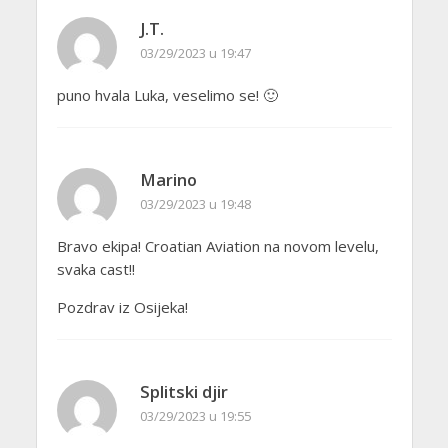
J.T.
03/29/2023 u 19:47
puno hvala Luka, veselimo se! 🙂
Marino
03/29/2023 u 19:48
Bravo ekipa! Croatian Aviation na novom levelu,
svaka cast!!
Pozdrav iz Osijeka!
Splitski djir
03/29/2023 u 19:55