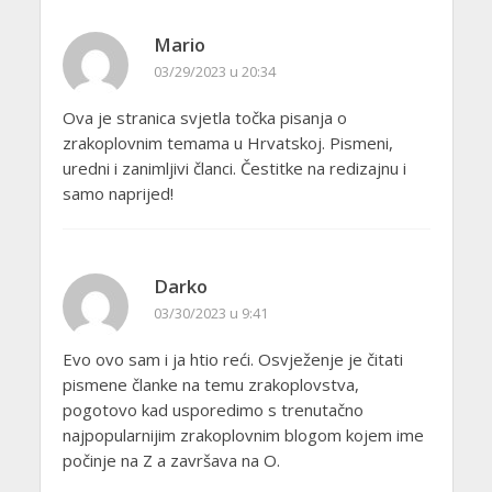
Mario
03/29/2023 u 20:34
Ova je stranica svjetla točka pisanja o
zrakoplovnim temama u Hrvatskoj. Pismeni,
uredni i zanimljivi članci. Čestitke na redizajnu i
samo naprijed!
Darko
03/30/2023 u 9:41
Evo ovo sam i ja htio reći. Osvježenje je čitati
pismene članke na temu zrakoplovstva,
pogotovo kad usporedimo s trenutačno
najpopularnijim zrakoplovnim blogom kojem ime
počinje na Z a završava na O.