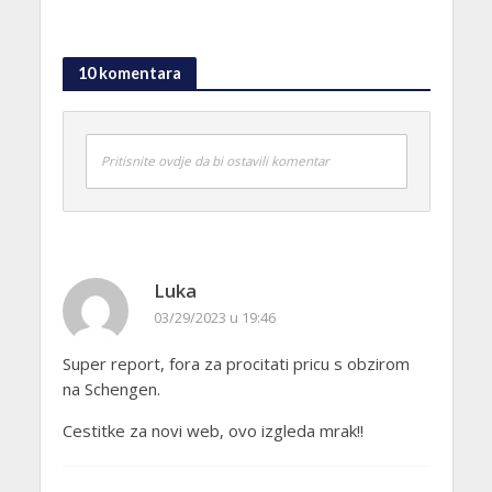
10 komentara
Pritisnite ovdje da bi ostavili komentar
Luka
03/29/2023 u 19:46
Super report, fora za procitati pricu s obzirom
na Schengen.
Cestitke za novi web, ovo izgleda mrak!!