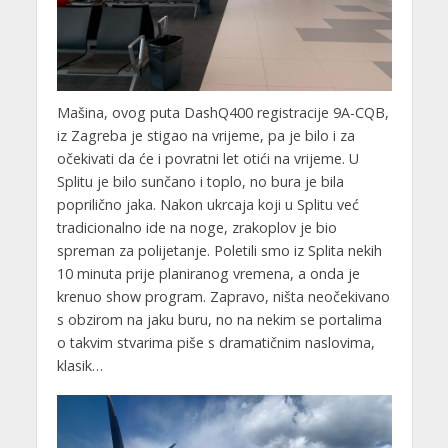
Mašina, ovog puta DashQ400 registracije 9A-CQB,
iz Zagreba je stigao na vrijeme, pa je bilo i za
očekivati da će i povratni let otići na vrijeme. U
Splitu je bilo sunčano i toplo, no bura je bila
poprilično jaka. Nakon ukrcaja koji u Splitu već
tradicionalno ide na noge, zrakoplov je bio
spreman za polijetanje. Poletili smo iz Splita nekih
10 minuta prije planiranog vremena, a onda je
krenuo show program. Zapravo, ništa neočekivano
s obzirom na jaku buru, no na nekim se portalima
o takvim stvarima piše s dramatičnim naslovima,
klasik…