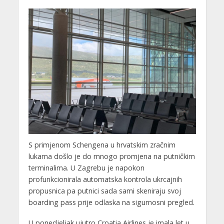
S primjenom Schengena u hrvatskim zračnim
lukama došlo je do mnogo promjena na putničkim
terminalima. U Zagrebu je napokon
profunkcionirala automatska kontrola ukrcajnih
propusnica pa putnici sada sami skeniraju svoj
boarding pass prije odlaska na sigurnosni pregled.
U ponedjeljak ujutro Croatia Airlines je imala let u