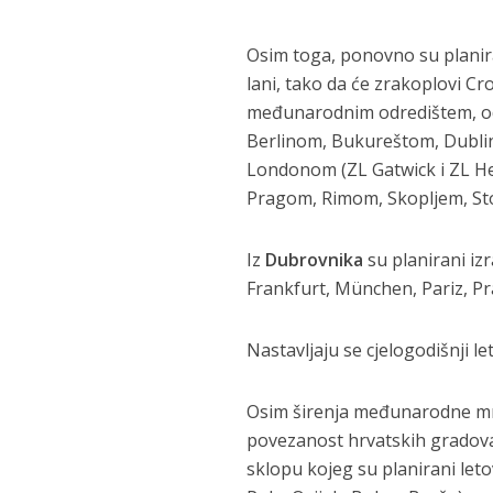
Osim toga, ponovno su planirani
lani, tako da će zrakoplovi Cr
međunarodnim odredištem, o
Berlinom, Bukureštom, Dubl
Londonom (ZL Gatwick i ZL 
Pragom, Rimom, Skopljem, St
Iz
Dubrovnika
su planirani iz
Frankfurt, München, Pariz, Pr
Nastavljaju se cjelogodišnji le
Osim širenja međunarodne mrež
povezanost hrvatskih gradova
sklopu kojeg su planirani leto