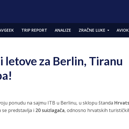
AVGEEK
TRIP REPORT
ANALIZE
ZRAČNE LUKE
AVIOK
i letove za Berlin, Tiranu
ba!
voju ponudu na sajmu ITB u Berlinu, u sklopu štanda
Hrvat
se predstavlja i
20 suizlagača
, odnosno hrvatskih turističkih