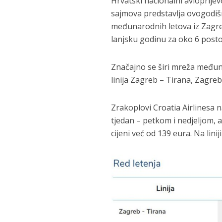
Hrvatski nacionalni avioprijev
sajmova predstavlja ovogodišnj
međunarodnih letova iz Zagre
lanjsku godinu za oko 6 post
Značajno se širi mreža međun
linija Zagreb – Tirana, Zagreb
Zrakoplovi Croatia Airlinesa 
tjedan – petkom i nedjeljom,
cijeni već od 139 eura. Na linij