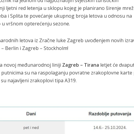
oznik na jednom od najpoznatijih svjetskih turističkih
i ljetni red letenja u sklopu kojeg je planirano širenje mre
ba i Splita te povećanje ukupnog broja letova u odnosu na
o u vršnom opterećenju sezone.
arodnih letova iz Zračne luke Zagreb uvođenjem novih izra
 – Berlin i Zagreb – Stockholm!
na novoj međunarodnoj liniji
Zagreb – Tirana
letjet će dvapu
 a putnicima su na raspolaganju povratne zrakoplovne karte
i su najavljeni zrakoplovi tipa A319.