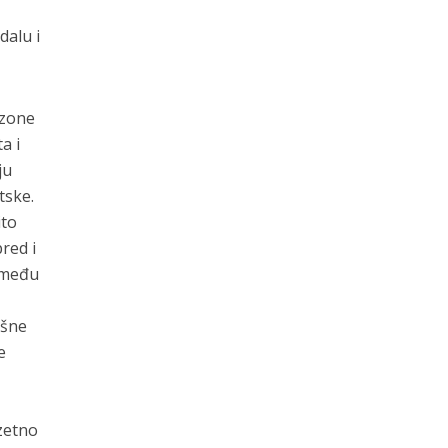
dalu i
ezone
a i
ju
tske.
ito
red i
između
ešne
e
,
uzetno