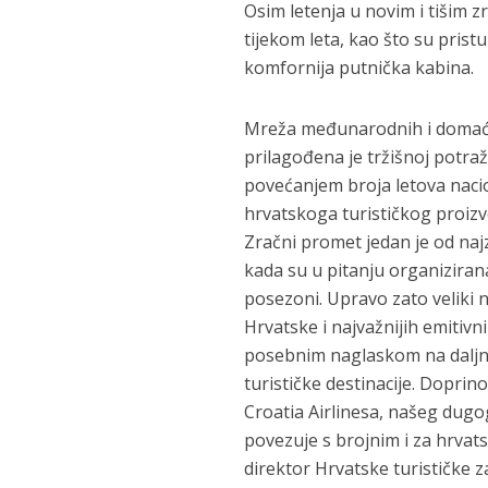
Osim letenja u novim i tišim 
tijekom leta, kao što su prist
komfornija putnička kabina.
Mreža međunarodnih i domaćih
prilagođena je tržišnoj potra
povećanjem broja letova nacio
hrvatskoga turističkog proiz
Zračni promet jedan je od najz
kada su u pitanju organiziran
posezoni. Upravo zato veliki
Hrvatske i najvažnijih emitivn
posebnim naglaskom na daljnje
turističke destinacije. Doprino
Croatia Airlinesa, našeg dugo
povezuje s brojnim i za hrvats
direktor Hrvatske turističke 