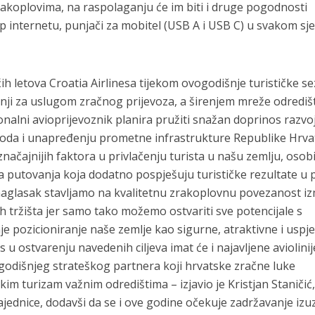
zrakoplovima, na raspolaganju će im biti i druge pogodnosti
up internetu, punjači za mobitel (USB A i USB C) u svakom sje
 letova Croatia Airlinesa tijekom ovogodišnje turističke s
žnji za uslugom zračnog prijevoza, a širenjem mreže odredišt
nalni avioprijevoznik planira pružiti snažan doprinos razvo
voda i unapređenju prometne infrastrukture Republike Hrva
načajnijih faktora u privlačenju turista u našu zemlju, osob
a putovanja koja dodatno pospješuju turističke rezultate u p
 naglasak stavljamo na kvalitetnu zrakoplovnu povezanost 
ih tržišta jer samo tako možemo ostvariti sve potencijale s
 pozicioniranje naše zemlje kao sigurne, atraktivne i uspj
s u ostvarenju navedenih ciljeva imat će i najavljene aviolinij
godišnjeg strateškog partnera koji hrvatske zračne luke
kim turizam važnim odredištima – izjavio je Kristjan Staničić
zajednice, dodavši da se i ove godine očekuje zadržavanje iz