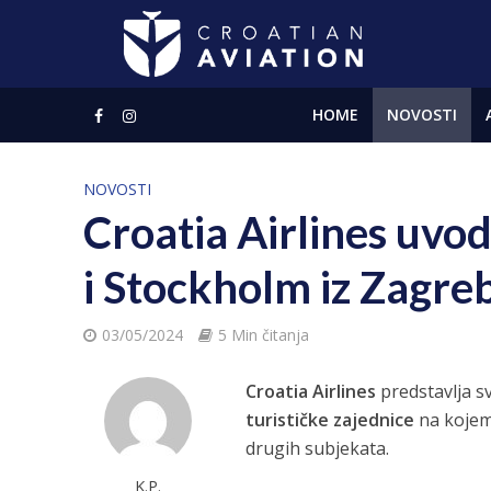
HOME
NOVOSTI
NOVOSTI
Croatia Airlines uvod
i Stockholm iz Zagre
03/05/2024
5 Min čitanja
Croatia Airlines
predstavlja s
turističke zajednice
na kojem 
drugih subjekata.
K.P.