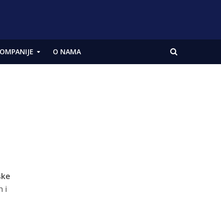
OMPANIJE
O NAMA
ske
 i