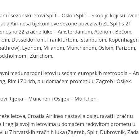
 i sezonski letovi Split – Oslo i Split – Skoplje koji su uved
oatia Airlinesa tijekom ove sezone povezivati ZL Split s 21
dnosno 22 zračne luke – Amsterdamom, Atenom, Bečom,
inom, Düsseldorfom, Frankfurtom, Istanbulom, Kopenhage
Heathrow), Lyonom, Milanom, Münchenom, Oslom, Parizom,
ockholmom i Zürichom.
ravni međunarodni letovi u sedam europskih metropola – At
ag, Rim i Zürich, a u domaćem prometu u Zagreb i Osijek.
tovi
Rijeka
– München i
Osijek
– München.
e letova, Croatia Airlines nastavlja osiguravati i zračnu
 i regija svojim letovima u domaćem redovitom prometu u
vi u 7 hrvatskih zračnih luka (Zagreb, Split, Dubrovnik, Zada