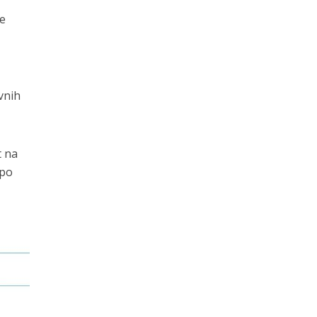
že
vnih
t na
 po