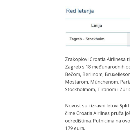
Zrakoplovi Croatia Airlinesa 
Zagreb s 18 međunarodnih od
Bečom, Berlinom, Bruxelles
Mostarom, Münchenom, Parizom
Stockholmom, Tiranom i Züri
Novost su i izravni letovi
Spli
čime Croatia Airlines pruža 
odredištima. Putnicima na ovo
179 eura.