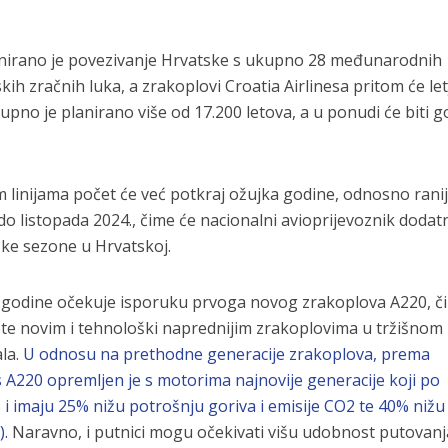
anirano je povezivanje Hrvatske s ukupno 28 međunarodnih
h zračnih luka, a zrakoplovi Croatia Airlinesa pritom će let
upno je planirano više od 17.200 letova, a u ponudi će biti 
 linijama počet će već potkraj ožujka godine, odnosno rani
e do listopada 2024., čime će nacionalni avioprijevoznik dodat
ičke sezone u Hrvatskoj.
e godine očekuje isporuku prvoga novog zrakoplova A220, č
ote novim i tehnološki naprednijim zrakoplovima u tržišnom
la.
U odnosu na prethodne generacije zrakoplova, prema
 A220 opremljen je s motorima najnovije generacije koji po
i imaju 25% nižu potrošnju goriva i emisije CO2 te 40% nižu
).
Naravno, i putnici mogu očekivati višu udobnost putovanj