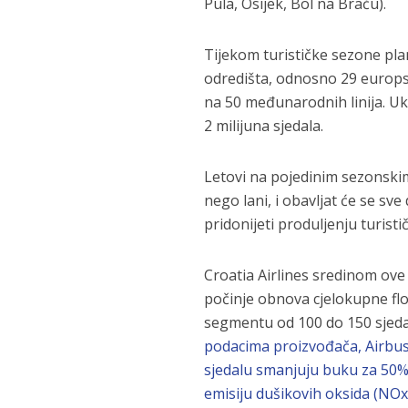
Pula, Osijek, Bol na Braču).
Tijekom turističke sezone pl
odredišta, odnosno 29 europski
na 50 međunarodnih linija. Uk
2 milijuna sjedala.
Letovi na pojedinim sezonskim
nego lani, i obavljat će se sv
pridonijeti produljenju turist
Croatia Airlines sredinom ov
počinje obnova cjelokupne fl
segmentu od 100 do 150 sjeda
podacima proizvođača, Airbus
sjedalu smanjuju buku za 50% 
emisiju dušikovih oksida (NOx