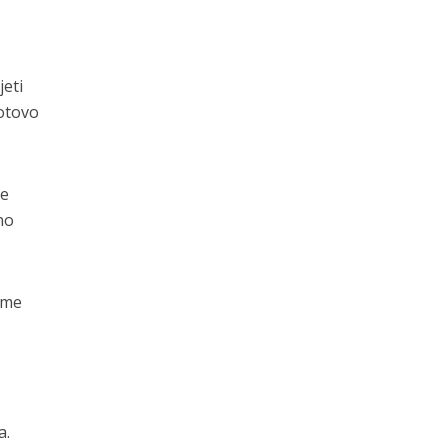
jeti
gotovo
je
no
ime
a.