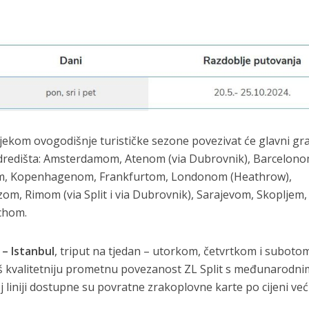
tijekom ovogodišnje turističke sezone povezivat će glavni gr
redišta: Amsterdamom, Atenom (via Dubrovnik), Barcelono
om, Kopenhagenom, Frankfurtom, Londonom (Heathrow),
, Rimom (via Split i via Dubrovnik), Sarajevom, Skopljem,
chom.
t – Istanbul
, triput na tjedan – utorkom, četvrtkom i suboto
još kvalitetniju prometnu povezanost ZL Split s međunarodni
j liniji dostupne su povratne zrakoplovne karte po cijeni već