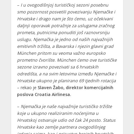
–
I u ovogodišnjoj turističkoj sezoni posebnu
smo pozornost posvetili povezivanju Njemačke i
Hrvatske i drago nam je što ćemo, uz očekivani
daljnji oporavak potražnje za uslugama zračnog
prometa, putnicima ponuditi još raznovrsniju
uslugu. Njemačka je jedno od naših najvažnijih
emitivnih tržišta, a Bavarska i njezin glavni grad
München pritom su veoma važno europsko
prometno čvorište. München ćemo ove turističke
sezone izravno povezivati sa 6 hrvatskih
odredišta, a na svim letovima između Njemačke i
Hrvatske ukupno je planirano 69 tjednih rotacija
– rekao je
Slaven Žabo, direktor komercijalnih
poslova Croatia Airlinesa.
–
Njemačka je naše najvažnije turističko tržište
koje u ukupno realiziranim noćenjima u
Hrvatskoj ostvaruje udio od čak 24 posto. Status
Hrvatske kao zemlje partnera ovogodišnjeg
izdanja sajma, kao i prisustvo brojnih hrvatskih