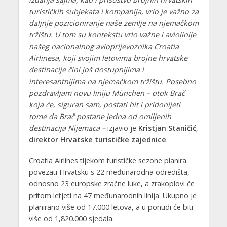
turističkih subjekata i kompanija, vrlo je važno za
daljnje pozicioniranje naše zemlje na njemačkom
tržištu. U tom su kontekstu vrlo važne i aviolinije
našeg nacionalnog avioprijevoznika Croatia
Airlinesa, koji svojim letovima brojne hrvatske
destinacije čini još dostupnijima i
interesantnijima na njemačkom tržištu. Posebno
pozdravljam novu liniju München – otok Brač
koja će, siguran sam, postati hit i pridonijeti
tome da Brač postane jedna od omiljenih
destinacija Nijemaca –
izjavio je
Kristjan Staničić
,
direktor Hrvatske turističke zajednice
.
Croatia Airlines tijekom turističke sezone planira
povezati Hrvatsku s 22 međunarodna odredišta,
odnosno 23 europske zračne luke, a zrakoplovi će
pritom letjeti na 47 međunarodnih linija. Ukupno je
planirano više od 17.000 letova, a u ponudi će biti
više od 1,820.000 sjedala.