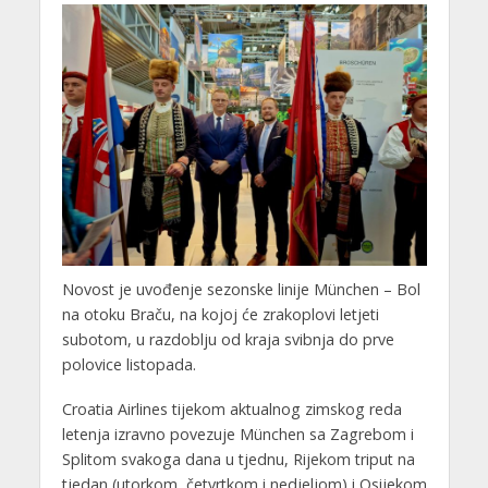
Novost je uvođenje sezonske linije München – Bol
na otoku Braču, na kojoj će zrakoplovi letjeti
subotom, u razdoblju od kraja svibnja do prve
polovice listopada.
Croatia Airlines tijekom aktualnog zimskog reda
letenja izravno povezuje München sa Zagrebom i
Splitom svakoga dana u tjednu, Rijekom triput na
tjedan (utorkom, četvrtkom i nedjeljom) i Osijekom