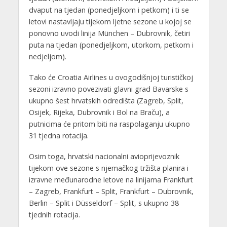
dvaput na tjedan (ponedjeljkom i petkom) i ti se
letovi nastavljaju tijekom ljetne sezone u kojoj se
ponovno uvodi linija München – Dubrovnik, četiri
puta na tjedan (ponedjeljkom, utorkom, petkom i
nedjeljom).
Tako će Croatia Airlines u ovogodišnjoj turističkoj
sezoni izravno povezivati glavni grad Bavarske s
ukupno šest hrvatskih odredišta (Zagreb, Split,
Osijek, Rijeka, Dubrovnik i Bol na Braču), a
putnicima će pritom biti na raspolaganju ukupno
31 tjedna rotacija.
Osim toga, hrvatski nacionalni avioprijevoznik
tijekom ove sezone s njemačkog tržišta planira i
izravne međunarodne letove na linijama Frankfurt
– Zagreb, Frankfurt – Split, Frankfurt – Dubrovnik,
Berlin – Split i Düsseldorf – Split, s ukupno 38
tjednih rotacija.