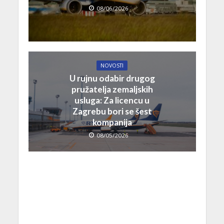
08/06/2026
NOVOSTI
U rujnu odabir drugog
pružatelja zemaljskih
usluga: Za licencu u
Zagrebu bori se šest
kompanija
08/05/2026