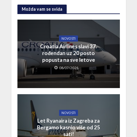
Možda vam se sviđa
NOVOSTI
Croatia Airlines slavi 37.
rođendan uz 20 posto
popusta na sve letove
08/07/2026
NOVOSTI
Let Ryanaira iz Zagreba za
Bergamo kasnio više od 25
sati!