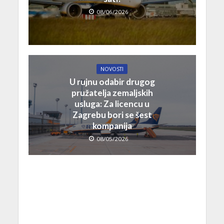
08/06/2026
NOVOSTI
U rujnu odabir drugog
pružatelja zemaljskih
usluga: Za licencu u
Zagrebu bori se šest
kompanija
08/05/2026