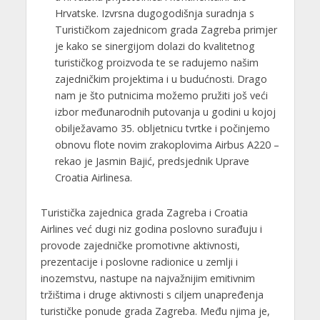
Hrvatske. Izvrsna dugogodišnja suradnja s
Turističkom zajednicom grada Zagreba primjer
je kako se sinergijom dolazi do kvalitetnog
turističkog proizvoda te se radujemo našim
zajedničkim projektima i u budućnosti. Drago
nam je što putnicima možemo pružiti još veći
izbor međunarodnih putovanja u godini u kojoj
obilježavamo 35. obljetnicu tvrtke i počinjemo
obnovu flote novim zrakoplovima Airbus A220 –
rekao je Jasmin Bajić, predsjednik Uprave
Croatia Airlinesa.
Turistička zajednica grada Zagreba i Croatia
Airlines već dugi niz godina poslovno surađuju i
provode zajedničke promotivne aktivnosti,
prezentacije i poslovne radionice u zemlji i
inozemstvu, nastupe na najvažnijim emitivnim
tržištima i druge aktivnosti s ciljem unapređenja
turističke ponude grada Zagreba. Među njima je,