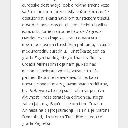
europske destinacije, dok direktna zračna veza
sa Stockholmom predstavlja važan korak naše
dostupnosti skandinavskom turističkom tržištu,
dovodeći nove posjetitelje koji će imati priliku
istražiti kulturne i prirodne ljepote Zagreba.
Uvođenje avio linije za Tiranu otvara vrata
novim poslovnim i turističkim prilikama, jačajući
međunarodnu suradnju. Turistička zajednica
grada Zagreba dugi niz godina surađuje s
Croatia Airlinesom koja nam je, kao naš
nacionalni avioprijevoznik, važan strateški
partner. Redovite izravne avio linije, kao i
dnevna povezanost s glavnim avio središtima,
tzv.
hubovima
, temelj su za planiranje naših
aktivnosti i naša strateška odrednica, stoga
zahvaljujem g. Bajiću i cijelom timu Croatia
Airlinesa na sjajnoj suradnji – izjavila je Martina
Bienenfeld, direktorica Turističke zajednice
grada Zagreba.