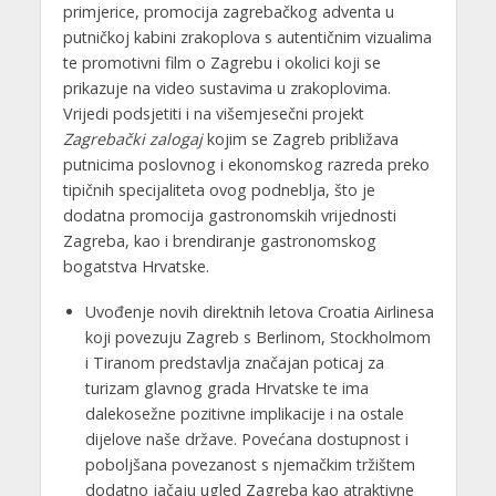
primjerice, promocija zagrebačkog adventa u
putničkoj kabini zrakoplova s autentičnim vizualima
te promotivni film o Zagrebu i okolici koji se
prikazuje na video sustavima u zrakoplovima.
Vrijedi podsjetiti i na višemjesečni projekt
Zagrebački zalogaj
kojim se Zagreb približava
putnicima poslovnog i ekonomskog razreda preko
tipičnih specijaliteta ovog podneblja, što je
dodatna promocija gastronomskih vrijednosti
Zagreba, kao i brendiranje gastronomskog
bogatstva Hrvatske.
Uvođenje novih direktnih letova Croatia Airlinesa
koji povezuju Zagreb s Berlinom, Stockholmom
i Tiranom predstavlja značajan poticaj za
turizam glavnog grada Hrvatske te ima
dalekosežne pozitivne implikacije i na ostale
dijelove naše države. Povećana dostupnost i
poboljšana povezanost s njemačkim tržištem
dodatno jačaju ugled Zagreba kao atraktivne