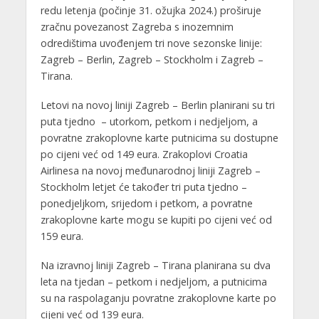
redu letenja (počinje 31. ožujka 2024.) proširuje
zračnu povezanost Zagreba s inozemnim
odredištima uvođenjem tri nove sezonske linije:
Zagreb – Berlin, Zagreb – Stockholm i Zagreb –
Tirana.
Letovi na novoj liniji Zagreb – Berlin planirani su tri
puta tjedno – utorkom, petkom i nedjeljom, a
povratne zrakoplovne karte putnicima su dostupne
po cijeni već od 149 eura. Zrakoplovi Croatia
Airlinesa na novoj međunarodnoj liniji Zagreb –
Stockholm letjet će također tri puta tjedno –
ponedjeljkom, srijedom i petkom, a povratne
zrakoplovne karte mogu se kupiti po cijeni već od
159 eura.
Na izravnoj liniji Zagreb – Tirana planirana su dva
leta na tjedan – petkom i nedjeljom, a putnicima
su na raspolaganju povratne zrakoplovne karte po
cijeni već od 139 eura.