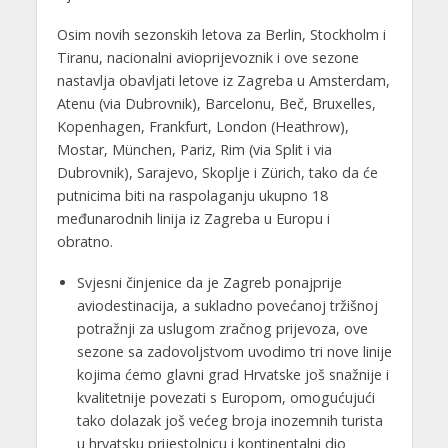
Osim novih sezonskih letova za Berlin, Stockholm i
Tiranu, nacionalni avioprijevoznik i ove sezone
nastavlja obavljati letove iz Zagreba u Amsterdam,
Atenu (via Dubrovnik), Barcelonu, Beč, Bruxelles,
Kopenhagen, Frankfurt, London (Heathrow),
Mostar, München, Pariz, Rim (via Split i via
Dubrovnik), Sarajevo, Skoplje i Zürich, tako da će
putnicima biti na raspolaganju ukupno 18
međunarodnih linija iz Zagreba u Europu i
obratno.
Svjesni činjenice da je Zagreb ponajprije
aviodestinacija, a sukladno povećanoj tržišnoj
potražnji za uslugom zračnog prijevoza, ove
sezone sa zadovoljstvom uvodimo tri nove linije
kojima ćemo glavni grad Hrvatske još snažnije i
kvalitetnije povezati s Europom, omogućujući
tako dolazak još većeg broja inozemnih turista
u hrvatsku prijestolnicu i kontinentalni dio