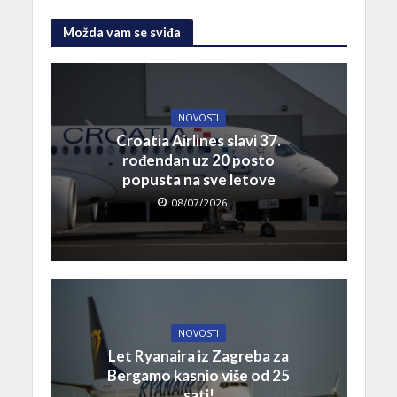
Možda vam se sviđa
NOVOSTI
Croatia Airlines slavi 37.
rođendan uz 20 posto
popusta na sve letove
08/07/2026
NOVOSTI
Let Ryanaira iz Zagreba za
Bergamo kasnio više od 25
sati!