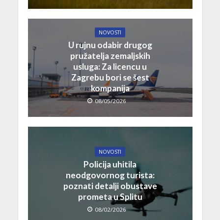
NOVOSTI
U rujnu odabir drugog
pružatelja zemaljskih
usluga: Za licencu u
Zagrebu bori se šest
kompanija
08/05/2026
NOVOSTI
Policija uhitila
neodgovornog turista:
poznati detalji obustave
prometa u Splitu
08/02/2026