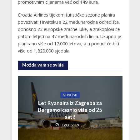
promotivnim cijanama već od 149 eura.
Croatia Airlines tijekom turističke sezone planira
povezivati Hrvatsku s 22 međunarodna odredišta,
odnosno 23 europske zračne luke, a zrakoplovi će
pritom letjeti na 47 međunarodnih linija. Ukupno je
planirano više od 17.000 letova, a u ponudi će biti
više od 1,820.000 sjedala.
Možda vam se sviđa
NOVOSTI
Let Ryanaira iz Zagreba za
Bergamo kasnio više od 25
sati!
08/06/2026