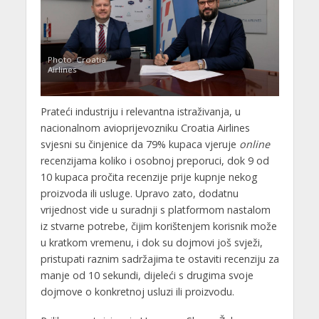
Photo: Croatia
Airlines
Prateći industriju i relevantna istraživanja, u
nacionalnom avioprijevozniku Croatia Airlines
svjesni su činjenice da 79% kupaca vjeruje
online
recenzijama koliko i osobnoj preporuci, dok 9 od
10 kupaca pročita recenzije prije kupnje nekog
proizvoda ili usluge. Upravo zato, dodatnu
vrijednost vide u suradnji s platformom nastalom
iz stvarne potrebe, čijim korištenjem korisnik može
u kratkom vremenu, i dok su dojmovi još svježi,
pristupati raznim sadržajima te ostaviti recenziju za
manje od 10 sekundi, dijeleći s drugima svoje
dojmove o konkretnoj usluzi ili proizvodu.