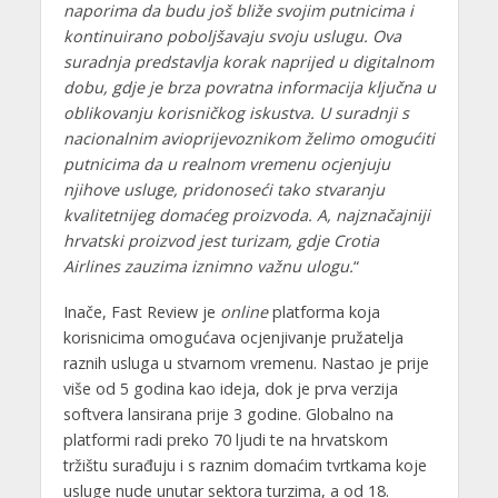
naporima da budu još bliže svojim putnicima i
kontinuirano poboljšavaju svoju uslugu. Ova
suradnja predstavlja korak naprijed u digitalnom
dobu, gdje je brza povratna informacija ključna u
oblikovanju korisničkog iskustva. U suradnji s
nacionalnim avioprijevoznikom želimo omogućiti
putnicima da u realnom vremenu ocjenjuju
njihove usluge, pridonoseći tako stvaranju
kvalitetnijeg domaćeg proizvoda. A, najznačajniji
hrvatski proizvod jest turizam, gdje Crotia
Airlines zauzima iznimno važnu ulogu.
“
Inače, Fast Review je
online
platforma koja
korisnicima omogućava ocjenjivanje pružatelja
raznih usluga u stvarnom vremenu. Nastao je prije
više od 5 godina kao ideja, dok je prva verzija
softvera lansirana prije 3 godine. Globalno na
platformi radi preko 70 ljudi te na hrvatskom
tržištu surađuju i s raznim domaćim tvrtkama koje
usluge nude unutar sektora turzima, a od 18.