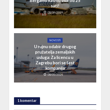
Bergamo kasnio više od 25
sati!
08/06/2026
NOVOSTI
U rujnu odabir drugog
pružatelja zemaljskih
usluga: Za licencu u
Zagrebu bori se šest
kompanija
08/05/2026
1 komentar