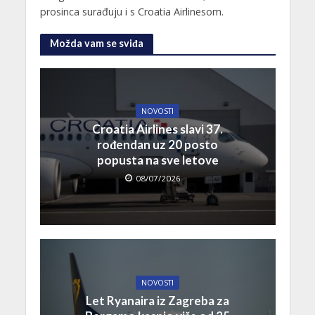
prosinca surađuju i s Croatia Airlinesom.
Možda vam se sviđa
NOVOSTI
Croatia Airlines slavi 37.
rođendan uz 20 posto
popusta na sve letove
08/07/2026
NOVOSTI
Let Ryanaira iz Zagreba za