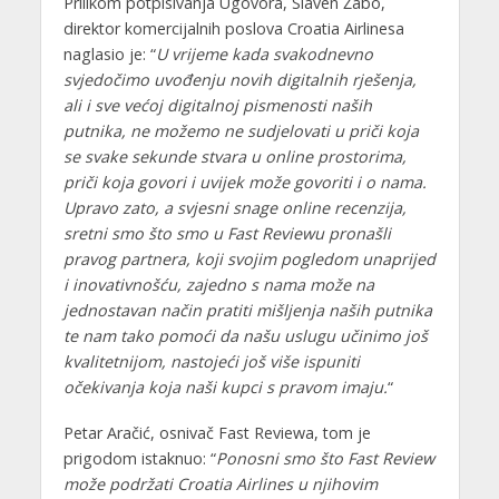
Prilikom potpisivanja Ugovora, Slaven Žabo,
direktor komercijalnih poslova Croatia Airlinesa
naglasio je: “
U vrijeme kada svakodnevno
svjedočimo uvođenju novih digitalnih rješenja,
ali i sve većoj digitalnoj pismenosti naših
putnika, ne možemo ne sudjelovati u priči koja
se svake sekunde stvara u online prostorima,
priči koja govori i uvijek može govoriti i o nama.
Upravo zato, a svjesni snage online recenzija,
sretni smo što smo u Fast Reviewu pronašli
pravog partnera, koji svojim pogledom unaprijed
i inovativnošću, zajedno s nama može na
jednostavan način pratiti mišljenja naših putnika
te nam tako pomoći da našu uslugu učinimo još
kvalitetnijom, nastojeći još više ispuniti
očekivanja koja naši kupci s pravom imaju.
“
Petar Aračić, osnivač Fast Reviewa, tom je
prigodom istaknuo: “
Ponosni smo što Fast Review
može podržati Croatia Airlines u njihovim