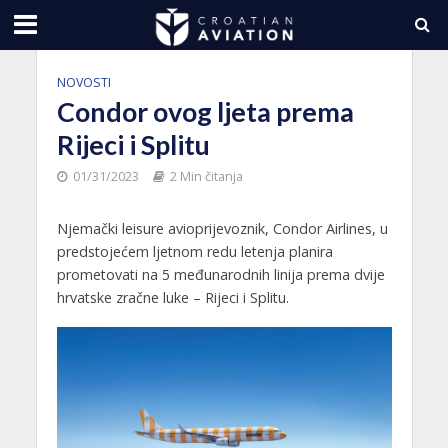
NOVOSTI
Condor ovog ljeta prema
Rijeci i Splitu
01/31/2023
2 Min čitanja
Njemački leisure avioprijevoznik, Condor Airlines, u
predstojećem ljetnom redu letenja planira
prometovati na 5 međunarodnih linija prema dvije
hrvatske zračne luke – Rijeci i Splitu.