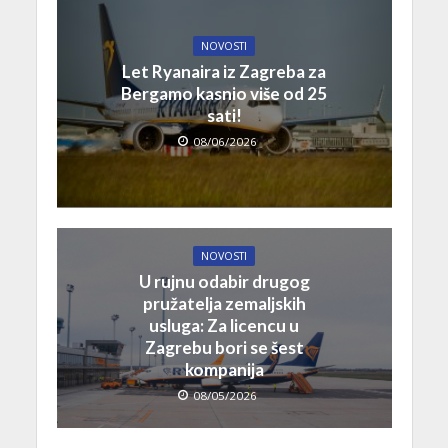
NOVOSTI
Let Ryanaira iz Zagreba za
Bergamo kasnio više od 25
sati!
08/06/2026
NOVOSTI
U rujnu odabir drugog
pružatelja zemaljskih
usluga: Za licencu u
Zagrebu bori se šest
kompanija
08/05/2026