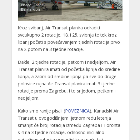
Photo: Pascal
Bernardon
Kroz svibanj, Air Transat planira odraditi
sveukupno 2 rotacije, 18. i 25. svibnja te tek kroz
lipanj početi s povećavanjem tjednih rotacija prvo
na 2 potom na 3 tjedne rotacije.
Dakle, 2 tjedne rotacije, petkom i nedjeljom, Air
Transat planira imati od početka lipnja do sredine
lipnja, a zatim od sredine lipnja pa sve do druge
polovice rujna Air Transat planira imati 3 tjedne
rotacije prema Zagrebu, i to srijedom, petkom i
nedjeljom.
Kako smo ranije pisali (
POVEZNICA
), Kanadski Air
Transat u ovogodišnjem ljetnom redu letenja
smanjit će broj rotacija između Zagreba i Toronta
s 4 na 3 tjedne rotacije, odnosno inicijalno
najavljene rotacije ponedjeljkom neće biti.