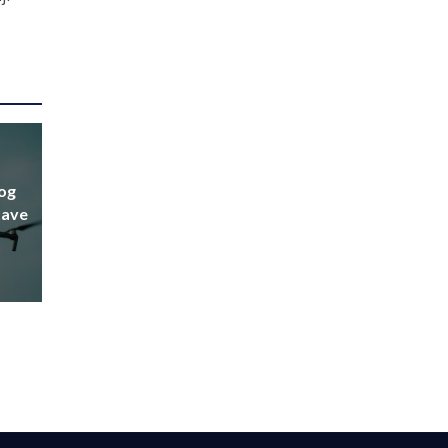
nog
tave