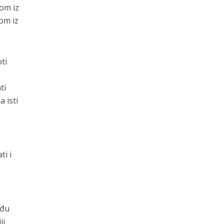
kom iz
om iz
ti
ti
 isti
z
ti i
eđu
ji