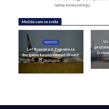
nema konkurenciju.
Možda vam se sviđa
U 
NOVOSTI
pružate
Let Ryanaira iz Zagreba za
licenc
Bergamo kasnio više od 25 sati!
08/06/2026