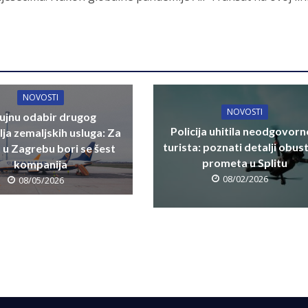
NOVOSTI
NOVOSTI
rujnu odabir drugog
Policija uhitila neodgovor
lja zemaljskih usluga: Za
turista: poznati detalji obus
u u Zagrebu bori se šest
prometa u Splitu
kompanija
08/02/2026
08/05/2026