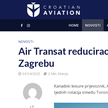
HOME
NOVOSTI
NOVOSTI
Air Transat reducira
Zagrebu
03/24/2025
2 Min čitanja
Kanadski leisure prijevoznik,
tjednih rotacija između Toron
J.T.