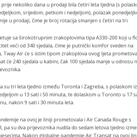
prije nekoliko dana u prodaji bila četiri leta tjedna (s polas
eljkom, srijedom, petkom i nedjeljom), polazak ponedjeljk
e u prodaji, čime je broj rotacija smanjen s četiri na tri.
metuje sa širokotrupnim zrakoplovima tipa A330-200 koji u flo
itet veći od 340 sjedala, čime je putnički komfor sveden na
Tway Air će s istim tipom zrakoplova ovog ljeta prometova
t će 240 sjedala u kabini, čak 100 sjedala manje u odnosu na
evoznika.
na su tri leta tjedno između Toronta i Zagreba, s polaskom i
djeljom u 13 sati i 50 minuta, te dolaskom u Toronto u 17 sa
, nakon 9 sati i 30 minuta leta.
ndemije na ovoj je liniji prometovala i Air Canada Rouge s
, pa su dva prijevoznika nudila do sedam letova tjedno izm
jesecima. Nakon globalne pandemije Air Transat na ovoj lini