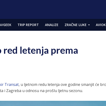
AVGEEK
TRIP REPORT
ANALIZE
ZRAČNE LUKE
AVIOK
o red letenja prema
Air Transat
, u ljetnom redu letenja ove godine smanjit će bro
ta i Zagreba u odnosu na prošlu ljetnu sezonu.