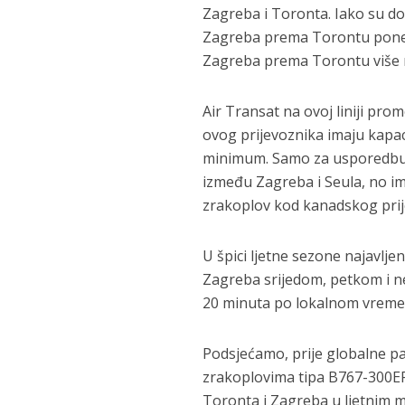
Zagreba i Toronta. Iako su do 
Zagreba prema Torontu ponedj
Zagreba prema Torontu više nij
Air Transat na ovoj liniji pro
ovog prijevoznika imaju kapac
minimum. Samo za usporedbu, 
između Zagreba i Seula, no ima
zrakoplov kod kanadskog prij
U špici ljetne sezone najavlje
Zagreba srijedom, petkom i ne
20 minuta po lokalnom vremenu
Podsjećamo, prije globalne pa
zrakoplovima tipa B767-300ER
Toronta i Zagreba u ljetnim m