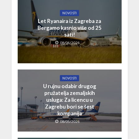
NOVOSTI
Let Ryanaira iz Zagreba za
Bergamo kasnio više od 25
sati!
08/06/2026
NOVOSTI
U rujnu odabir drugog
pružatelja zemaljskih
usluga: Za licencu u
Zagrebu bori se šest
kompanija
08/05/2026