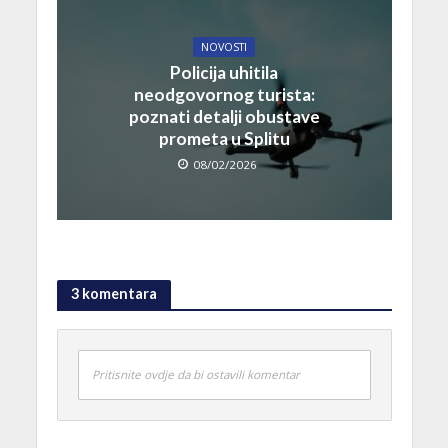
NOVOSTI
Policija uhitila
neodgovornog turista:
poznati detalji obustave
prometa u Splitu
08/02/2026
3 komentara
Pritisnite ovdje da bi ostavili komentar