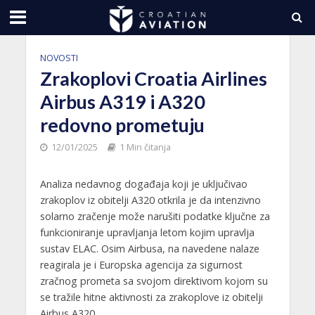
NOVOSTI
Zrakoplovi Croatia Airlines
Airbus A319 i A320
redovno prometuju
12/01/2025
1 Min čitanja
Analiza nedavnog događaja koji je uključivao
zrakoplov iz obitelji A320 otkrila je da intenzivno
solarno zračenje može narušiti podatke ključne za
funkcioniranje upravljanja letom kojim upravlja
sustav ELAC. Osim Airbusa, na navedene nalaze
reagirala je i Europska agencija za sigurnost
zračnog prometa sa svojom direktivom kojom su
se tražile hitne aktivnosti za zrakoplove iz obitelji
Airbus A320.