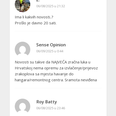
06/08/2025 u 21:32
Ima li kakvih novosti..?
Prošlo je davno 20 sati.
Sense Opinion
06/09/2025 u 0:44
Novosti su takve da NAJVEĆA zračna luka u
Hrvatskoj nema opremu za izvlačenje/prijevoz
zrakoplova sa mjesta havarije do
hangara/remontnog centra. Sramota neviđena
Roy Batty
06/08/2025 u 23:46