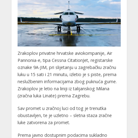
Zrakoplov privatne hrvatske aviokompanije, Air
Pannonia-e, tipa Cessna CitationJet, registarske
oznake 9A-JIM, pri slijetanju u zagrebačku zračnu
luku u 15 sati i 21 minutu, izletio je s piste, prema
neslužbenim informacijama zbog puknuća gume.
Zrakoplov je letio na liniji iz talijanskog Milana
(zračna luka Linate) prema Zagrebu.
Sav promet u zračnoj luci od tog je trenutka
obustavljen, te je uzletno – sletna staza zračne
luke zatvorena za promet.
Prema javno dostupnim podacima sukladno