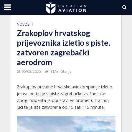
NOVOSTI
Zrakoplov hrvatskog
prijevoznika izletio s piste,
zatvoren zagrebački
aerodrom
06/08/2025
1 Min čitanja
Zrakoplov privatne hrvatske aviokompanije izletio
je ove nedjelje s piste zagrebačke zračne luke.
Zbog incidenta je obustavljen promet u zračnoj
luci te je ista zatvorena od 15 sati i 15 minuta.