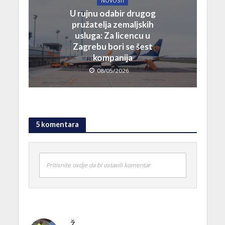
NOVOSTI
U rujnu odabir drugog
pružatelja zemaljskih
usluga: Za licencu u
Zagrebu bori se šest
kompanija
08/05/2026
5 komentara
Pritisnite ovdje da bi ostavili komentar
Ž.