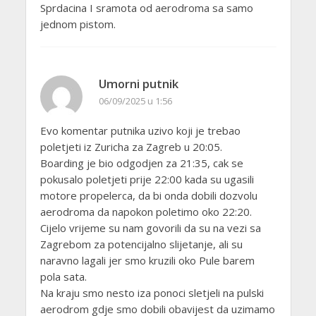
Sprdacina I sramota od aerodroma sa samo
jednom pistom.
Umorni putnik
06/09/2025 u 1:56
Evo komentar putnika uzivo koji je trebao
poletjeti iz Zuricha za Zagreb u 20:05.
Boarding je bio odgodjen za 21:35, cak se
pokusalo poletjeti prije 22:00 kada su ugasili
motore propelerca, da bi onda dobili dozvolu
aerodroma da napokon poletimo oko 22:20.
Cijelo vrijeme su nam govorili da su na vezi sa
Zagrebom za potencijalno slijetanje, ali su
naravno lagali jer smo kruzili oko Pule barem
pola sata.
Na kraju smo nesto iza ponoci sletjeli na pulski
aerodrom gdje smo dobili obavijest da uzimamo