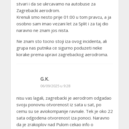
stvari i da se ukrcavamo na autobuse za
Zagrebacki aerodrom.
Krenuli smo nesto prije 01:00 u tom pravcu, a ja
osobno sam imao vezani let za Split i za taj dio
naravno ne znam jos nista.
Ne znam sto tocno stoji iza ovog incidenta, ali
grupa nas putnika ce sigurno poduzeti neke
korake prema upravi zagrebackog aerodroma.
G.K.
06/09/2025 u 9:28
nisu vas lagali, zagrebacki je aerodrom odgadao
svoju ponovnu otvorenost iz sata u sat, po
cemu su se aviokompanije ravnale. Tek je oko 22
sata odgodena otvorenost iza ponoci. Naravno
da je zrakoplov nad Pulom cekao info o