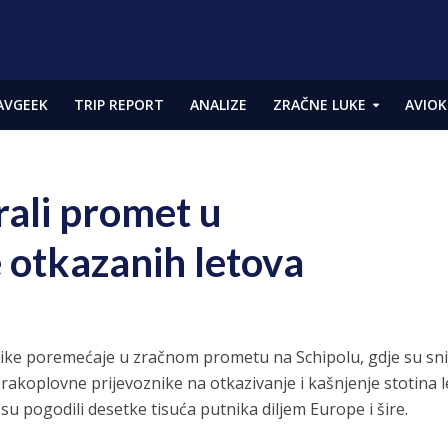
AVGEEK
TRIP REPORT
ANALIZE
ZRAČNE LUKE
AVIOK
irali promet u
 otkazanih letova
elike poremećaje u zračnom prometu na Schipolu, gdje su sni
ili zrakoplovne prijevoznike na otkazivanje i kašnjenje stotina 
su pogodili desetke tisuća putnika diljem Europe i šire.