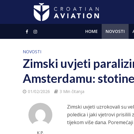
HOME
NOVOSTI
NOVOSTI
Zimski uvjeti paraliz
Amsterdamu: stotine
01/02/2026
3 Min čitanja
Zimski uvjeti uzrokovali su v
poledica i jaki vjetrovi prisil
tijekom više dana. Poremećaji 
K.P.