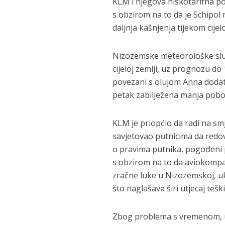
KLM i njegova niskotarifna p
s obzirom na to da je Schipol 
daljnja kašnjenja tijekom cijel
Nizozemske meteorološke služb
cijeloj zemlji, uz prognozu do 
povezani s olujom Anna dodatn
petak zabilježena manja pobo
KLM je priopćio da radi na smj
savjetovao putnicima da redov
o pravima putnika, pogođeni p
s obzirom na to da aviokompan
zračne luke u Nizozemskoj, uk
što naglašava širi utjecaj te
Zbog problema s vremenom, u 