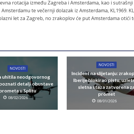
vna rotacija između Zagreba i Amsterdama, kao i sutrašnji
 Amsterdamu te večernji dolazak iz Amsterdama, KL1969. K
lazni let za Zagreb, no zrakoplov će put Amsterdama otići t
NOVOSTI
NOVOSTI
Incident na slijetanju: zrako
ja uhitila neodgovornog
Iberije blokirao pistu, uzlet
 poznati detalji obustave
sletna staza zatvorena z
prometa u Splitu
promet
08/02/2026
08/01/2026