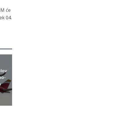
LM će
ek 04.
plov
no-
a