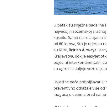
U petak su snježne padaline i 
najvećoj nizozemskoj zračnoj l
kasnilo. Samo na relacijama i
od 60 letova, što je utjecalo 
su KLM,
Br
i
tish Airways
i eas
Kraljevstva, dok je easyJet ot
pojedini interkontinentalni do
su ugrozila daljnje veze diljem 
Uvjeti se neće poboljšavati u
preventivno otkazale više od 
moguća u danima pred nama.