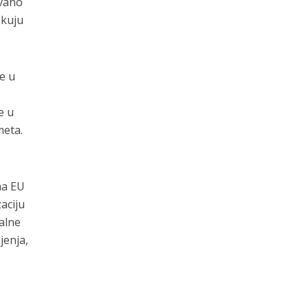
ivano
ekuju
e u
e u
meta.
ma EU
aciju
alne
jenja,