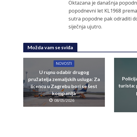
Oktazana je današnja popodne
popodnevni let KL1968 prema
sutra popodne pak odraditi do
siječnja ujutro.
Možda vam se sviđa
NOVOSTI
U rujnu odabir drugog
Polici
pružatelja zemaljskih usluga: Za
turista:
licencu u Zagrebu bori se šest
kompanija
08/05/2026