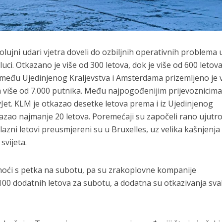
olujni udari vjetra doveli do ozbiljnih operativnih problema 
uci. Otkazano je više od 300 letova, dok je više od 600 letov
zmeđu Ujedinjenog Kraljevstva i Amsterdama prizemljeno je 
na više od 7.000 putnika. Među najpogođenijim prijevoznicima 
yJet. KLM je otkazao desetke letova prema i iz Ujedinjenog
kazao najmanje 20 letova. Poremećaji su započeli rano ujutro
lazni letovi preusmjereni su u Bruxelles, uz velika kašnjenja
svijeta.
 noći s petka na subotu, pa su zrakoplovne kompanije
100 dodatnih letova za subotu, a dodatna su otkazivanja sv