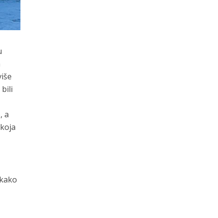
u
a
više
bili
, a
 koja
akako