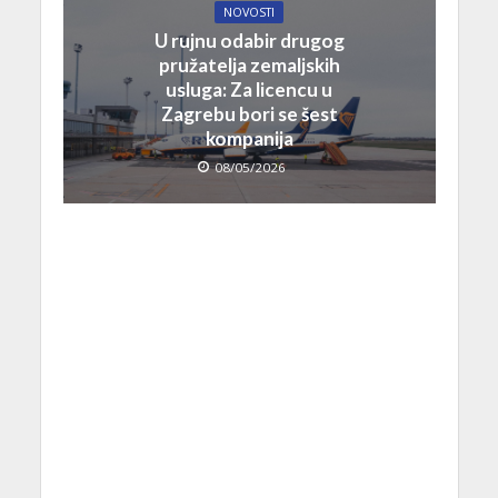
NOVOSTI
U rujnu odabir drugog
pružatelja zemaljskih
usluga: Za licencu u
Zagrebu bori se šest
kompanija
08/05/2026