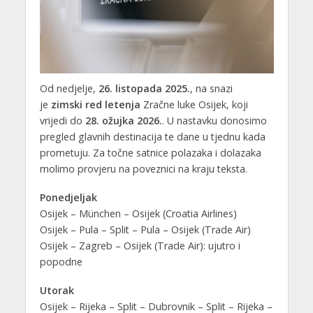
Od nedjelje,
26. listopada 2025.
, na snazi
je
zimski red letenja
Zračne luke Osijek, koji
vrijedi do
28. ožujka 2026.
. U nastavku donosimo
pregled glavnih destinacija te dane u tjednu kada
prometuju. Za točne satnice polazaka i dolazaka
molimo provjeru na poveznici na kraju teksta.
Ponedjeljak
Osijek – München – Osijek (Croatia Airlines)
Osijek – Pula – Split – Pula – Osijek (Trade Air)
Osijek – Zagreb – Osijek (Trade Air): ujutro i
popodne
Utorak
Osijek – Rijeka – Split – Dubrovnik – Split – Rijeka –