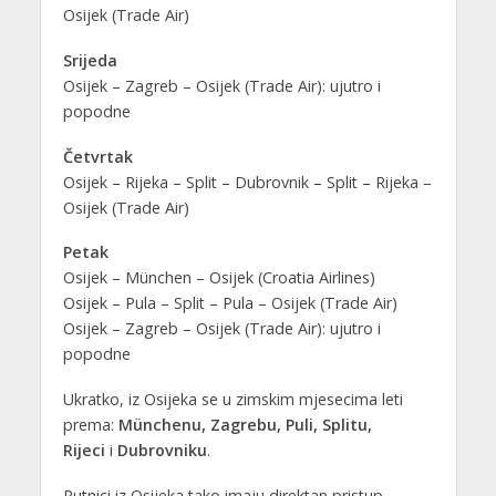
Osijek (Trade Air)
Srijeda
Osijek – Zagreb – Osijek (Trade Air): ujutro i
popodne
Četvrtak
Osijek – Rijeka – Split – Dubrovnik – Split – Rijeka –
Osijek (Trade Air)
Petak
Osijek – München – Osijek (Croatia Airlines)
Osijek – Pula – Split – Pula – Osijek (Trade Air)
Osijek – Zagreb – Osijek (Trade Air): ujutro i
popodne
Ukratko, iz Osijeka se u zimskim mjesecima leti
prema:
Münchenu, Zagrebu, Puli, Splitu,
Rijeci
i
Dubrovniku
.
Putnici iz Osijeka tako imaju direktan pristup