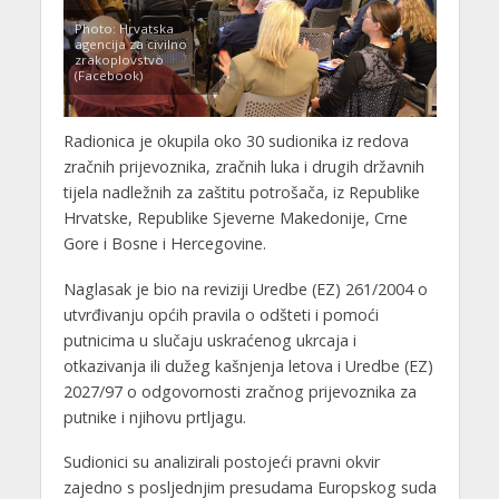
Photo: Hrvatska
agencija za civilno
zrakoplovstvo
(Facebook)
Radionica je okupila oko 30 sudionika iz redova
zračnih prijevoznika, zračnih luka i drugih državnih
tijela nadležnih za zaštitu potrošača, iz Republike
Hrvatske, Republike Sjeverne Makedonije, Crne
Gore i Bosne i Hercegovine.
Naglasak je bio na reviziji Uredbe (EZ) 261/2004 o
utvrđivanju općih pravila o odšteti i pomoći
putnicima u slučaju uskraćenog ukrcaja i
otkazivanja ili dužeg kašnjenja letova i Uredbe (EZ)
2027/97 o odgovornosti zračnog prijevoznika za
putnike i njihovu prtljagu.
Sudionici su analizirali postojeći pravni okvir
zajedno s posljednjim presudama Europskog suda