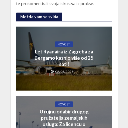
te prokomentirali svoja iskustva iz prakse.
Možda vam se sviđa
NOVOSTI
Let Ryanaira iz Zagreba za
Bergamo kasnio više od 25
sati!
08/06/2026
NOVOSTI
U rujnu odabir drugog
pružatelja zemaljskih
usluga: Za licencu u