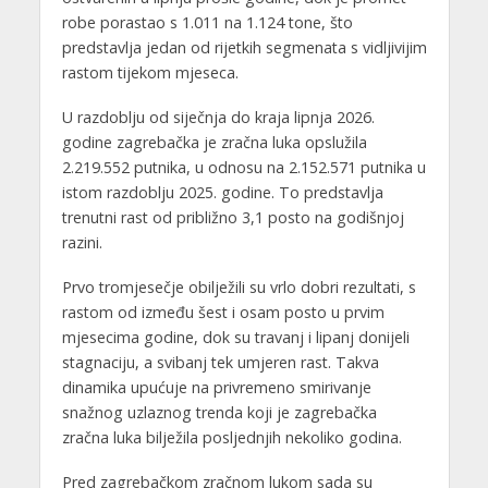
robe porastao s 1.011 na 1.124 tone, što
predstavlja jedan od rijetkih segmenata s vidljivijim
rastom tijekom mjeseca.
U razdoblju od siječnja do kraja lipnja 2026.
godine zagrebačka je zračna luka opslužila
2.219.552 putnika, u odnosu na 2.152.571 putnika u
istom razdoblju 2025. godine. To predstavlja
trenutni rast od približno 3,1 posto na godišnjoj
razini.
Prvo tromjesečje obilježili su vrlo dobri rezultati, s
rastom od između šest i osam posto u prvim
mjesecima godine, dok su travanj i lipanj donijeli
stagnaciju, a svibanj tek umjeren rast. Takva
dinamika upućuje na privremeno smirivanje
snažnog uzlaznog trenda koji je zagrebačka
zračna luka bilježila posljednjih nekoliko godina.
Pred zagrebačkom zračnom lukom sada su