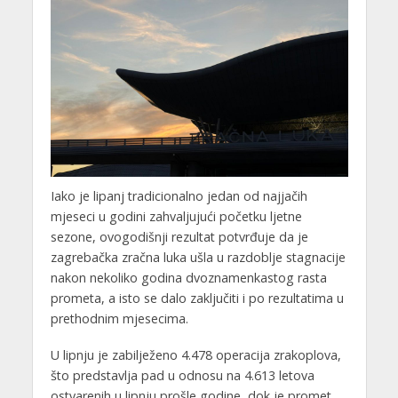
Iako je lipanj tradicionalno jedan od najjačih
mjeseci u godini zahvaljujući početku ljetne
sezone, ovogodišnji rezultat potvrđuje da je
zagrebačka zračna luka ušla u razdoblje stagnacije
nakon nekoliko godina dvoznamenkastog rasta
prometa, a isto se dalo zaključiti i po rezultatima u
prethodnim mjesecima.
U lipnju je zabilježeno 4.478 operacija zrakoplova,
što predstavlja pad u odnosu na 4.613 letova
ostvarenih u lipnju prošle godine, dok je promet