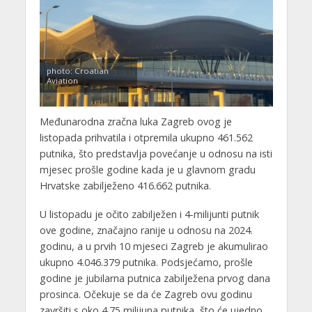
photo: Croatian
Aviation
Međunarodna zračna luka Zagreb ovog je
listopada prihvatila i otpremila ukupno 461.562
putnika, što predstavlja povećanje u odnosu na isti
mjesec prošle godine kada je u glavnom gradu
Hrvatske zabilježeno 416.662 putnika.
U listopadu je očito zabilježen i 4-milijunti putnik
ove godine, značajno ranije u odnosu na 2024.
godinu, a u prvih 10 mjeseci Zagreb je akumulirao
ukupno 4.046.379 putnika. Podsjećamo, prošle
godine je jubilarna putnica zabilježena prvog dana
prosinca. Očekuje se da će Zagreb ovu godinu
završiti s oko 4.75 milijuna putnika, što će ujedno