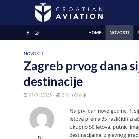
HOME
NOVOSTI
NOVOSTI
Zagreb prvog dana si
destinacije
01/01/2025
2 Min čitanja
Na prvi dan nove godine, 1. s
letova prema 35 različitih zra
ukupno 50 letova, putnici ima
destinacijama iz glavnog grad
D.L.