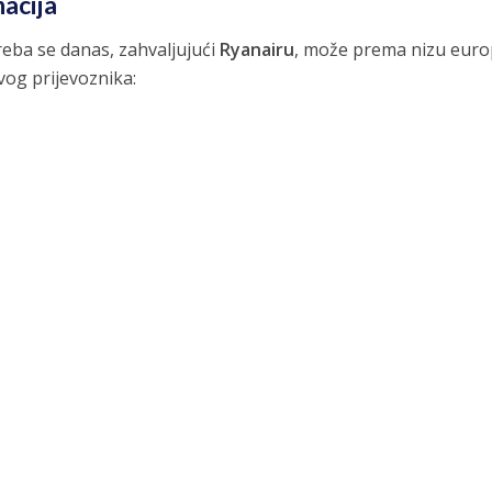
nacija
reba se danas, zahvaljujući
Ryanairu
, može prema nizu euro
ovog prijevoznika: