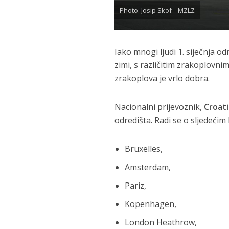
Photo: Josip Skof – MZLZ
Iako mnogi ljudi 1. siječnja o
zimi, s različitim zrakoplovn
zrakoplova je vrlo dobra.
Nacionalni prijevoznik,
Croati
odredišta. Radi se o sljedećim 
Bruxelles,
Amsterdam,
Pariz,
Kopenhagen,
London Heathrow,