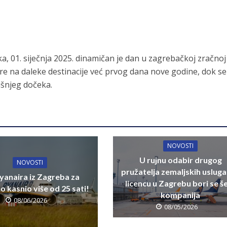
, 01. siječnja 2025. dinamičan je dan u zagrebačkoj zračnoj 
re na daleke destinacije već prvog dana nove godine, dok se
išnjeg dočeka.
NOVOSTI
U rujnu odabir drugog
NOVOSTI
pružatelja zemaljskih usluga
yanaira iz Zagreba za
licencu u Zagrebu bori se š
 kasnio više od 25 sati!
kompanija
08/06/2026
08/05/2026