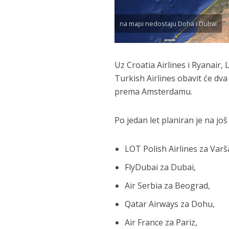
na mapi nedostaju Doha i Dubai
Uz Croatia Airlines i Ryanair
Turkish Airlines obavit će dva
prema Amsterdamu.
Po jedan let planiran je na još 7
LOT Polish Airlines za Varš
FlyDubai za Dubai,
Air Serbia za Beograd,
Qatar Airways za Dohu,
Air France za Pariz,