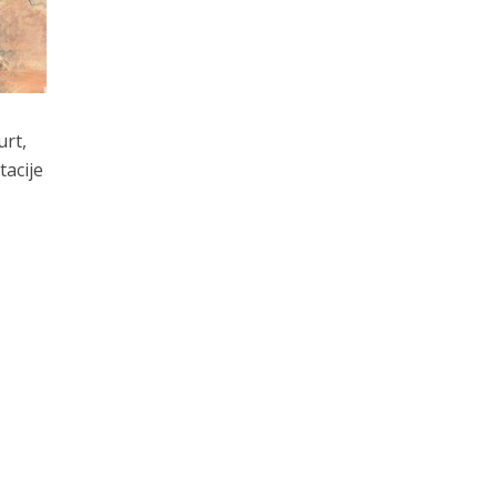
urt,
tacije