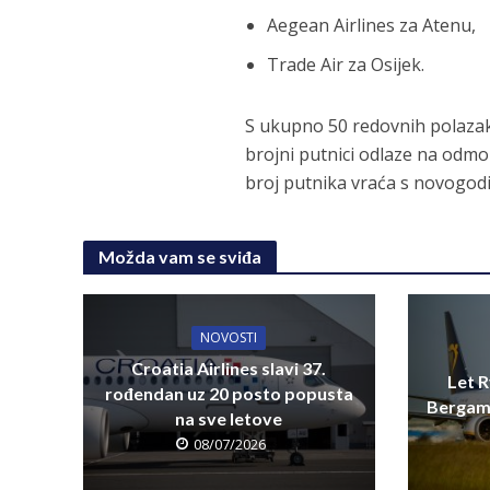
Aegean Airlines za Atenu,
Trade Air za Osijek.
S ukupno 50 redovnih polazaka
brojni putnici odlaze na odmo
broj putnika vraća s novogod
Možda vam se sviđa
NOVOSTI
Croatia Airlines slavi 37.
Let R
rođendan uz 20 posto popusta
Bergamo
na sve letove
08/07/2026