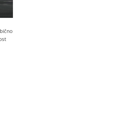
obično
ost