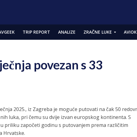
AVGEEK
TRIP REPORT
ANALIZE
ZRAČNE LUKE
AVIOK
ječnja povezan s 33
iječnja 2025., iz Zagreba je moguće putovati na čak 50 redov
čnih luka, pri čemu su dvije izvan europskog kontinenta. S
ju priliku započeti godinu s putovanjem prema različitim
a Hrvatske.