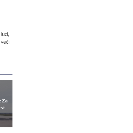
luci,
 veći
: Za
est