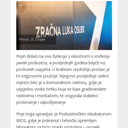
Photo: ZL Osijek
Pejin dolazi na ovu funkciju s iskustvom u vođenju
javnih poduzeća, a posljednjih godina bilježi niz
poslovnih uspjeha. U kratkom razdoblju prošao je
tri odgovorne pozicije. Njegovo posljednje radno
mjesto bilo je u komunalnom sektoru, gdje je
uspješno vodio tvrtku koja se bavi građevinskim
radovima i montažom, te osigurala stabilno
poslovanje i zapošljavanje.
Prije toga upravljao je Poduzetničkim inkubatorom
BIOS, gdje je pokrenut i tehnički opremljen
laboratorij za brzu izradu prototipa – projekt