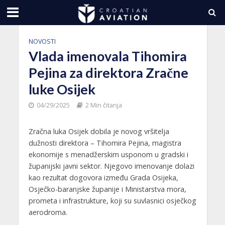
NOVOSTI
Vlada imenovala Tihomira
Pejina za direktora Zračne
luke Osijek
04/29/2025
2 Min čitanja
Zračna luka Osijek dobila je novog vršitelja
dužnosti direktora – Tihomira Pejina, magistra
ekonomije s menadžerskim usponom u gradski i
županijski javni sektor. Njegovo imenovanje dolazi
kao rezultat dogovora između Grada Osijeka,
Osječko-baranjske županije i Ministarstva mora,
prometa i infrastrukture, koji su suvlasnici osječkog
aerodroma.