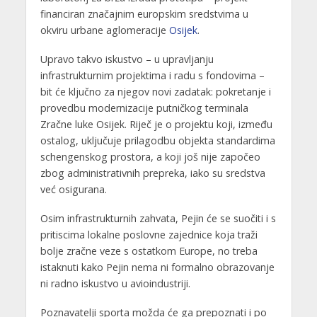
financiran značajnim europskim sredstvima u
okviru urbane aglomeracije
Osijek
.
Upravo takvo iskustvo – u upravljanju
infrastrukturnim projektima i radu s fondovima –
bit će ključno za njegov novi zadatak: pokretanje i
provedbu modernizacije putničkog terminala
Zračne luke Osijek. Riječ je o projektu koji, između
ostalog, uključuje prilagodbu objekta standardima
schengenskog prostora, a koji još nije započeo
zbog administrativnih prepreka, iako su sredstva
već osigurana.
Osim infrastrukturnih zahvata, Pejin će se suočiti i s
pritiscima lokalne poslovne zajednice koja traži
bolje zračne veze s ostatkom Europe, no treba
istaknuti kako Pejin nema ni formalno obrazovanje
ni radno iskustvo u avioindustriji.
Poznavatelji sporta možda će ga prepoznati i po