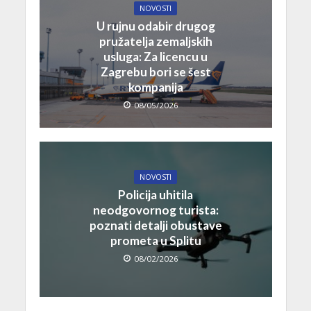
NOVOSTI
U rujnu odabir drugog
pružatelja zemaljskih
usluga: Za licencu u
Zagrebu bori se šest
kompanija
08/05/2026
NOVOSTI
Policija uhitila
neodgovornog turista:
poznati detalji obustave
prometa u Splitu
08/02/2026