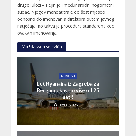
drugoj ulozi – Pejin je i međunarodni nogometni
sudac. Njegov mandat traje do šest mjeseci,
odnosno do imenovanja direktora putem javnog
natječaja, no takva je procedura standardna kod
ovakvih imenovanja.
Možda vam se sviđa
NOVOSTI
Let Ryanaira iz Zagreba za
Bergamo kasnio više od 25
sati!
08/06/2026