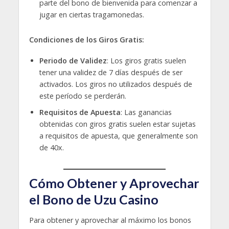
parte del bono de bienvenida para comenzar a
jugar en ciertas tragamonedas.
Condiciones de los Giros Gratis:
Periodo de Validez
: Los giros gratis suelen
tener una validez de 7 días después de ser
activados. Los giros no utilizados después de
este período se perderán.
Requisitos de Apuesta
: Las ganancias
obtenidas con giros gratis suelen estar sujetas
a requisitos de apuesta, que generalmente son
de 40x.
Cómo Obtener y Aprovechar
el Bono de Uzu Casino
Para obtener y aprovechar al máximo los bonos