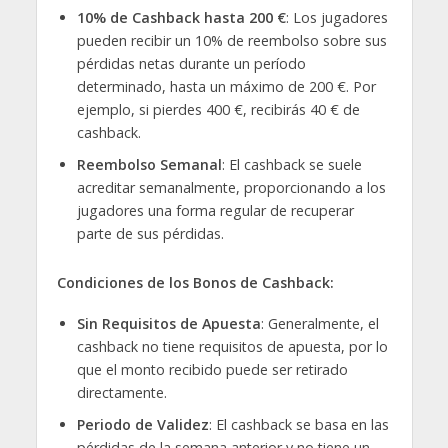
10% de Cashback hasta 200 €
: Los jugadores
pueden recibir un 10% de reembolso sobre sus
pérdidas netas durante un período
determinado, hasta un máximo de 200 €. Por
ejemplo, si pierdes 400 €, recibirás 40 € de
cashback.
Reembolso Semanal
: El cashback se suele
acreditar semanalmente, proporcionando a los
jugadores una forma regular de recuperar
parte de sus pérdidas.
Condiciones de los Bonos de Cashback:
Sin Requisitos de Apuesta
: Generalmente, el
cashback no tiene requisitos de apuesta, por lo
que el monto recibido puede ser retirado
directamente.
Periodo de Validez
: El cashback se basa en las
pérdidas de la semana anterior y no tiene un