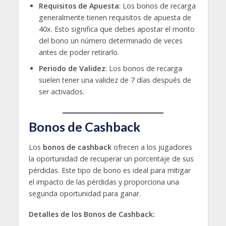
Requisitos de Apuesta
: Los bonos de recarga
generalmente tienen requisitos de apuesta de
40x. Esto significa que debes apostar el monto
del bono un número determinado de veces
antes de poder retirarlo.
Periodo de Validez
: Los bonos de recarga
suelen tener una validez de 7 días después de
ser activados.
Bonos de Cashback
Los
bonos de cashback
ofrecen a los jugadores
la oportunidad de recuperar un porcentaje de sus
pérdidas. Este tipo de bono es ideal para mitigar
el impacto de las pérdidas y proporciona una
segunda oportunidad para ganar.
Detalles de los Bonos de Cashback: