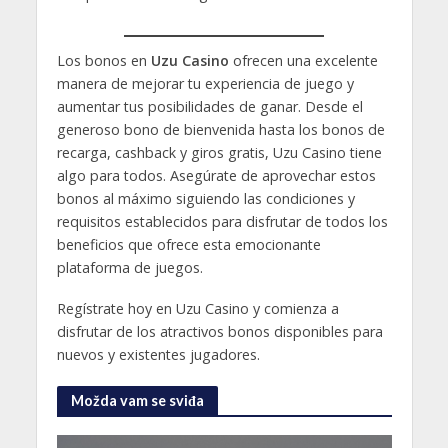
Los bonos en
Uzu Casino
ofrecen una excelente
manera de mejorar tu experiencia de juego y
aumentar tus posibilidades de ganar. Desde el
generoso bono de bienvenida hasta los bonos de
recarga, cashback y giros gratis, Uzu Casino tiene
algo para todos. Asegúrate de aprovechar estos
bonos al máximo siguiendo las condiciones y
requisitos establecidos para disfrutar de todos los
beneficios que ofrece esta emocionante
plataforma de juegos.
Regístrate hoy en Uzu Casino y comienza a
disfrutar de los atractivos bonos disponibles para
nuevos y existentes jugadores.
Možda vam se sviđa