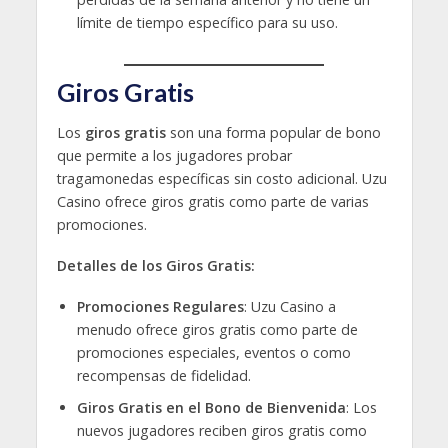
límite de tiempo específico para su uso.
Giros Gratis
Los
giros gratis
son una forma popular de bono
que permite a los jugadores probar
tragamonedas específicas sin costo adicional. Uzu
Casino ofrece giros gratis como parte de varias
promociones.
Detalles de los Giros Gratis:
Promociones Regulares
: Uzu Casino a
menudo ofrece giros gratis como parte de
promociones especiales, eventos o como
recompensas de fidelidad.
Giros Gratis en el Bono de Bienvenida
: Los
nuevos jugadores reciben giros gratis como