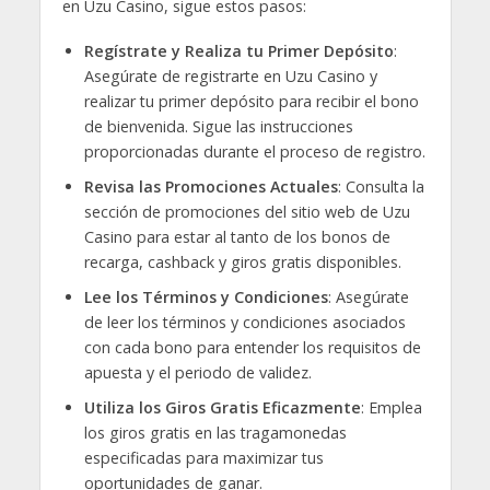
en Uzu Casino, sigue estos pasos:
Regístrate y Realiza tu Primer Depósito
:
Asegúrate de registrarte en Uzu Casino y
realizar tu primer depósito para recibir el bono
de bienvenida. Sigue las instrucciones
proporcionadas durante el proceso de registro.
Revisa las Promociones Actuales
: Consulta la
sección de promociones del sitio web de Uzu
Casino para estar al tanto de los bonos de
recarga, cashback y giros gratis disponibles.
Lee los Términos y Condiciones
: Asegúrate
de leer los términos y condiciones asociados
con cada bono para entender los requisitos de
apuesta y el periodo de validez.
Utiliza los Giros Gratis Eficazmente
: Emplea
los giros gratis en las tragamonedas
especificadas para maximizar tus
oportunidades de ganar.