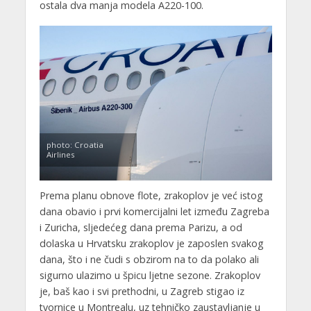
ostala dva manja modela A220-100.
photo: Croatia
Airlines
Prema planu obnove flote, zrakoplov je već istog
dana obavio i prvi komercijalni let između Zagreba
i Zuricha, sljedećeg dana prema Parizu, a od
dolaska u Hrvatsku zrakoplov je zaposlen svakog
dana, što i ne čudi s obzirom na to da polako ali
sigurno ulazimo u špicu ljetne sezone. Zrakoplov
je, baš kao i svi prethodni, u Zagreb stigao iz
tvornice u Montrealu, uz tehničko zaustavljanje u