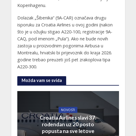
Kopenhagenu.
Dolazak „Šibenika“ (9A-CAR) označava drugu
isporuku za Croatia Airlines u ovoj godini (nakon
što je u ožujku stigao A220-100, registracije 9A-
CAQ, pod imenom „Pula“). Ako ne bude novih
zastoja u proizvodnim pogonima Airbusa u
Montrealu, hrvatski bi prijevoznik do kraja 2026.
godine trebao preuzeti još pet zrakoplova tipa
A220-300.
Možda vam se sviđa
NOVOSTI
Croatia Airlines slavi 37.
rođendan uz 20 posto
popusta na sve letove