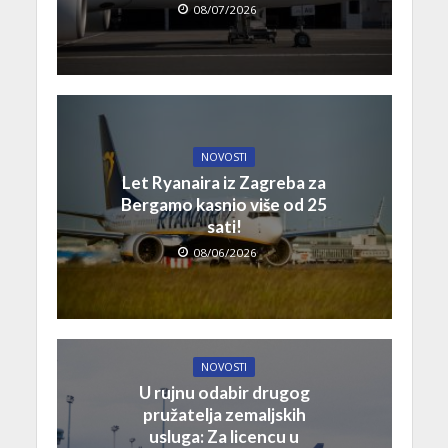
08/07/2026
NOVOSTI
Let Ryanaira iz Zagreba za
Bergamo kasnio više od 25
sati!
08/06/2026
NOVOSTI
U rujnu odabir drugog
pružatelja zemaljskih
usluga: Za licencu u