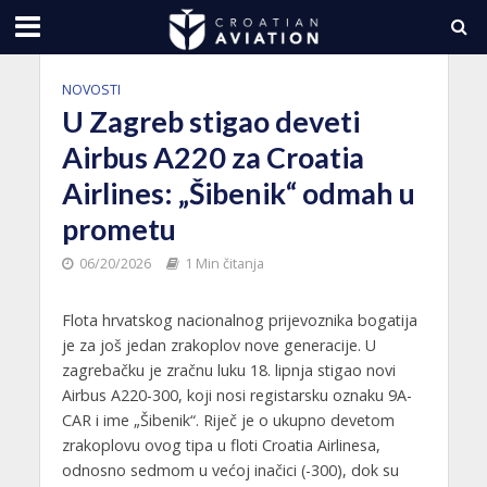
NOVOSTI
U Zagreb stigao deveti
Airbus A220 za Croatia
Airlines: „Šibenik“ odmah u
prometu
06/20/2026
1 Min čitanja
Flota hrvatskog nacionalnog prijevoznika bogatija
je za još jedan zrakoplov nove generacije. U
zagrebačku je zračnu luku 18. lipnja stigao novi
Airbus A220-300, koji nosi registarsku oznaku 9A-
CAR i ime „Šibenik“. Riječ je o ukupno devetom
zrakoplovu ovog tipa u floti Croatia Airlinesa,
odnosno sedmom u većoj inačici (-300), dok su