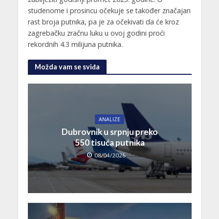
studenome i prosincu očekuje se također značajan
rast broja putnika, pa je za očekivati da će kroz
zagrebačku zračnu luku u ovoj godini proći
rekordnih 4.3 milijuna putnika.
Možda vam se sviđa
ANALIZE
Dubrovnik u srpnju preko
550 tisuća putnika
08/04/2026