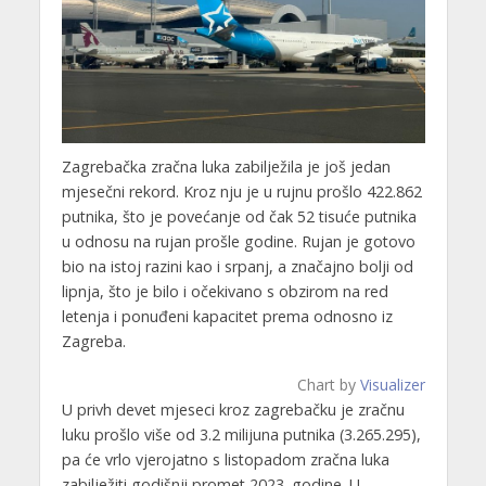
Zagrebačka zračna luka zabilježila je još jedan
mjesečni rekord. Kroz nju je u rujnu prošlo 422.862
putnika, što je povećanje od čak 52 tisuće putnika
u odnosu na rujan prošle godine. Rujan je gotovo
bio na istoj razini kao i srpanj, a značajno bolji od
lipnja, što je bilo i očekivano s obzirom na red
letenja i ponuđeni kapacitet prema odnosno iz
Zagreba.
Chart by
Visualizer
U privh devet mjeseci kroz zagrebačku je zračnu
luku prošlo više od 3.2 milijuna putnika (3.265.295),
pa će vrlo vjerojatno s listopadom zračna luka
zabilježiti godišnji promet 2023. godine. U