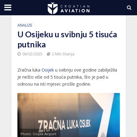
ANALIZE
U Osijeku u svibnju 5 tisuća
putnika
06/02/2025
2 Min čitanja
Zračna luka
Osijek
u svibnju ove godine zabilježila
je nešto više od 5 tisuća putnika, što je pad u
odnosu na isti mjesec prošle godine.
Photo: Osijek Airport