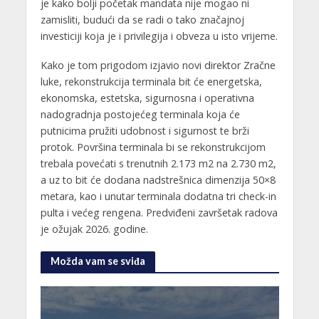
je kako bolji početak mandata nije mogao ni
zamisliti, budući da se radi o tako značajnoj
investiciji koja je i privilegija i obveza u isto vrijeme.
Kako je tom prigodom izjavio novi direktor Zračne
luke, rekonstrukcija terminala bit će energetska,
ekonomska, estetska, sigurnosna i operativna
nadogradnja postojećeg terminala koja će
putnicima pružiti udobnost i sigurnost te brži
protok. Površina terminala bi se rekonstrukcijom
trebala povećati s trenutnih 2.173 m2 na 2.730 m2,
a uz to bit će dodana nadstrešnica dimenzija 50×8
metara, kao i unutar terminala dodatna tri check-in
pulta i većeg rengena. Predviđeni završetak radova
je ožujak 2026. godine.
Možda vam se sviđa