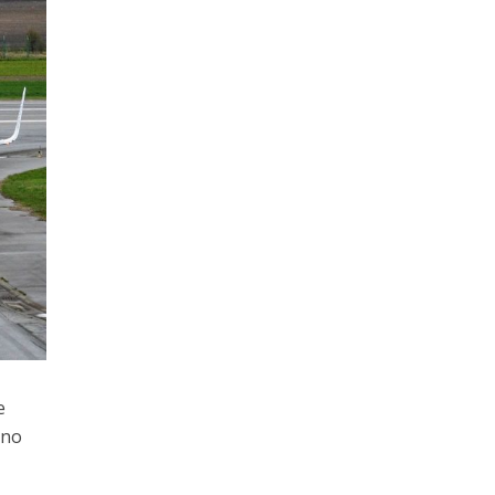
e
pno