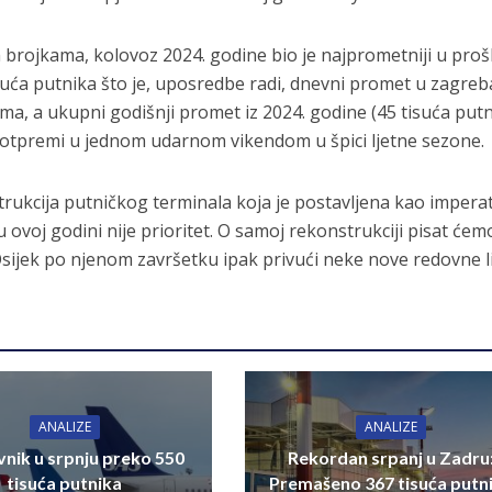
m brojkama, kolovoz 2024. godine bio je najprometniji u proš
isuća putnika što je, uposredbe radi, dnevni promet u zagreb
ma, a ukupni godišnji promet iz 2024. godine (45 tisuća putn
 i otpremi u jednom udarnom vikendom u špici ljetne sezone.
rukcija putničkog terminala koja je postavljena kao imperat
ovoj godini nije prioritet. O samoj rekonstrukciji pisat ćem
ijek po njenom završetku ipak privući neke nove redovne li
ANALIZE
ANALIZE
nik u srpnju preko 550
Rekordan srpanj u Zadru
tisuća putnika
Premašeno 367 tisuća putn