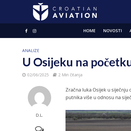
HOME
NOVOSTI
ANALIZE
U Osijeku na početku
02/06/2025
2 Min čitanja
Zračna luka Osijek u siječnju 
putnika više u odnosu na sije
D.L.