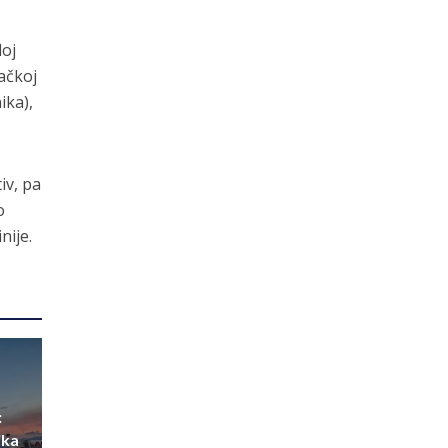
loj
ačkoj
ika),
iv, pa
o
nije.
:
ika