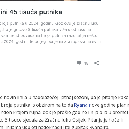
novih linija u nadolazećoj ljetnoj sezoni, pa je pitanje kako
e broja putnika, s obzirom na to da
Ryanair
ove godine plani
ondon krajem rujna, dok je prošle godine linija bila u promet
o 3 tisuće sjedala za Zračnu luku Osijek. Pitanje je hoće li
 linijama uspjeti nadoknaditi taj gubitak Ryanaira.