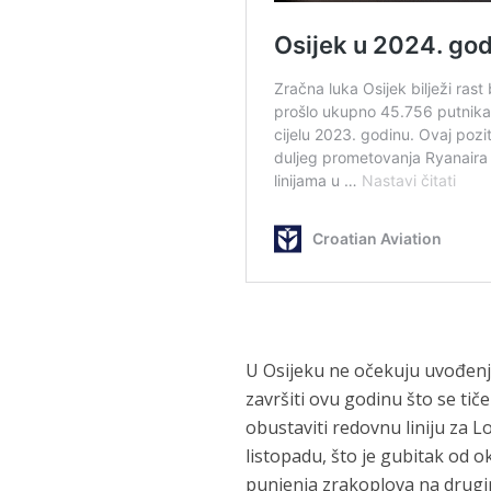
U Osijeku ne očekuju uvođenje 
završiti ovu godinu što se tič
obustaviti redovnu liniju za L
listopadu, što je gubitak od ok
punjenja zrakoplova na drugim