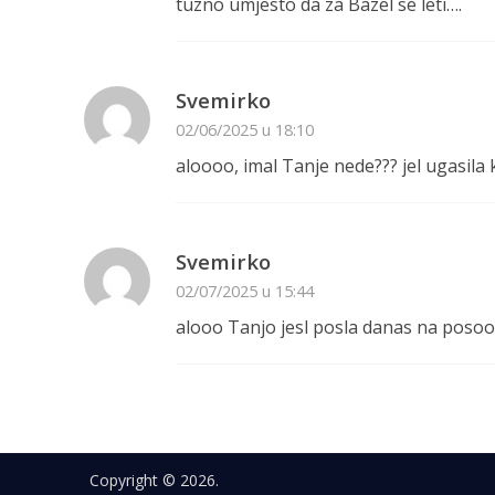
tuzno umjesto da za Bazel se leti….
Svemirko
02/06/2025 u 18:10
aloooo, imal Tanje nede??? jel ugasila 
Svemirko
02/07/2025 u 15:44
alooo Tanjo jesl posla danas na posoo
Copyright © 2026.