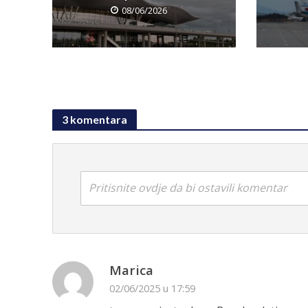
08/06/2026
3 komentara
Pritisnite ovdje da bi ostavili komentar
Marica
02/06/2025 u 17:59