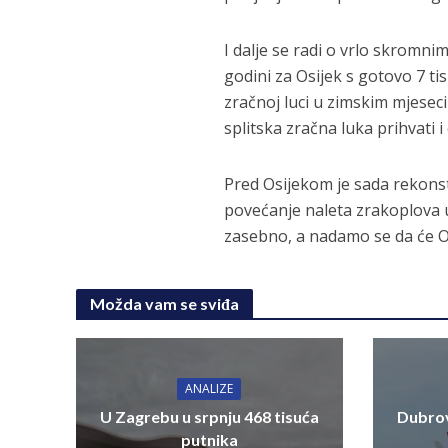
I dalje se radi o vrlo skromni
godini za Osijek s gotovo 7 t
zračnoj luci u zimskim mjeseci
splitska zračna luka prihvati
Pred Osijekom je sada rekonst
povećanje naleta zrakoplova u 
zasebno, a nadamo se da će Os
Možda vam se sviđa
ANALIZE
U Zagrebu u srpnju 468 tisuća
Dubrov
putnika