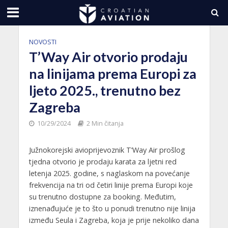
NOVOSTI
T’Way Air otvorio prodaju
na linijama prema Europi za
ljeto 2025., trenutno bez
Zagreba
10/29/2024
2 Min čitanja
Južnokorejski avioprijevoznik T’Way Air prošlog
tjedna otvorio je prodaju karata za ljetni red
letenja 2025. godine, s naglaskom na povećanje
frekvencija na tri od četiri linije prema Europi koje
su trenutno dostupne za booking. Međutim,
iznenađujuće je to što u ponudi trenutno nije linija
između Seula i Zagreba, koja je prije nekoliko dana