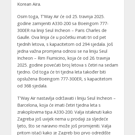
Korean Aira.
Osim toga, T’Way Air će od 25. travnja 2025.
godine zamijeniti A330-200 sa Boeingom 777-
300ER na liniji Seul Incheon – Paris Charles de
Gaulle. Ova linija će u početku imati tri od pet
tjednih letova, s kapacitetom od 294 sjedala. Još
jedna važna promjena odnosi se na liniju Seul
Incheon – Rim Fiumicino, koja će od 26. travnja
2025. godine povećati broj letova s četiri na sedam
tjedno. Od toga će tri tjedna leta također biti
opslužena Boeingom 777-300ER, s kapacitetom
od 368 sjedala.
T’Way Air nastavlja održavati i liniju Seul Incheon –
Barcelona, koja će imati četiri tjedna leta s
zrakoplovima tipa A330-200. Valja istaknuti kako
Zagreba još uvijek nema u prodaji za sljedeće
ljeto, što se naravno može još promijeniti. Valja
pritom istaći kako je Zagreb bio prvo odredište