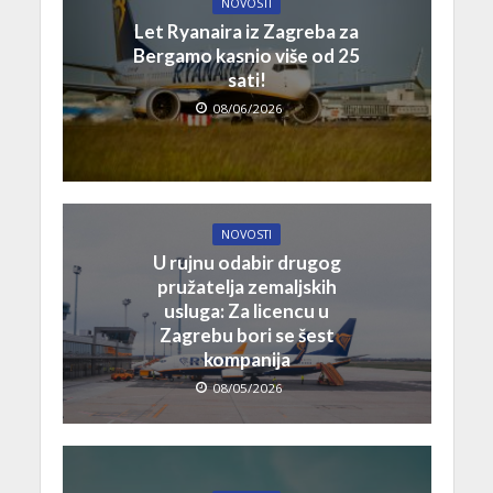
NOVOSTI
Let Ryanaira iz Zagreba za
Bergamo kasnio više od 25
sati!
08/06/2026
NOVOSTI
U rujnu odabir drugog
pružatelja zemaljskih
usluga: Za licencu u
Zagrebu bori se šest
kompanija
08/05/2026