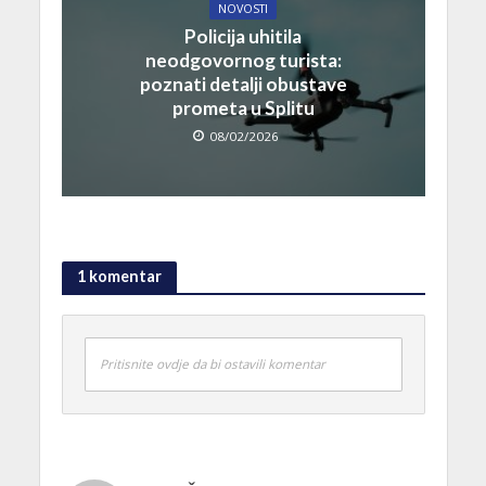
NOVOSTI
Policija uhitila
neodgovornog turista:
poznati detalji obustave
prometa u Splitu
08/02/2026
1 komentar
Pritisnite ovdje da bi ostavili komentar