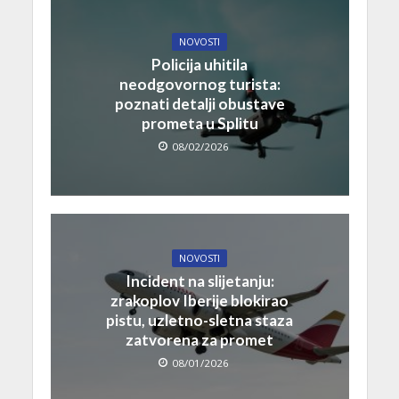
NOVOSTI
Policija uhitila
neodgovornog turista:
poznati detalji obustave
prometa u Splitu
08/02/2026
NOVOSTI
Incident na slijetanju:
zrakoplov Iberije blokirao
pistu, uzletno-sletna staza
zatvorena za promet
08/01/2026