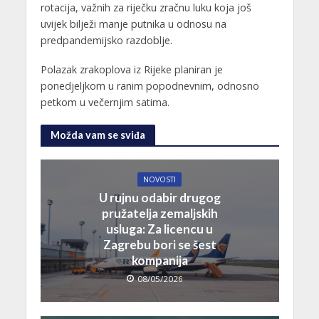
rotacija, važnih za riječku zračnu luku koja još
uvijek bilježi manje putnika u odnosu na
predpandemijsko razdoblje.
Polazak zrakoplova iz Rijeke planiran je
ponedjeljkom u ranim popodnevnim, odnosno
petkom u večernjim satima.
Možda vam se sviđa
NOVOSTI
U rujnu odabir drugog
pružatelja zemaljskih
usluga: Za licencu u
Zagrebu bori se šest
kompanija
08/05/2026