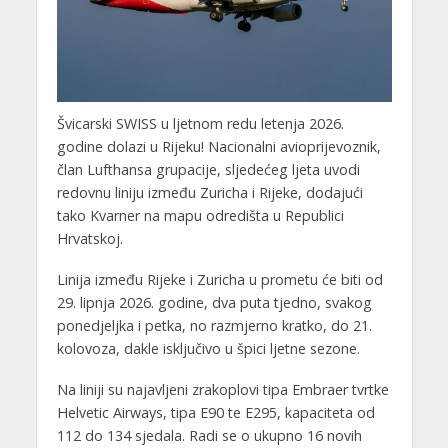
Švicarski SWISS u ljetnom redu letenja 2026.
godine dolazi u Rijeku! Nacionalni avioprijevoznik,
član Lufthansa grupacije, sljedećeg ljeta uvodi
redovnu liniju između Zuricha i Rijeke, dodajući
tako Kvarner na mapu odredišta u Republici
Hrvatskoj.
Linija između Rijeke i Zuricha u prometu će biti od
29. lipnja 2026. godine, dva puta tjedno, svakog
ponedjeljka i petka, no razmjerno kratko, do 21.
kolovoza, dakle isključivo u špici ljetne sezone.
Na liniji su najavljeni zrakoplovi tipa Embraer tvrtke
Helvetic Airways, tipa E90 te E295, kapaciteta od
112 do 134 sjedala. Radi se o ukupno 16 novih