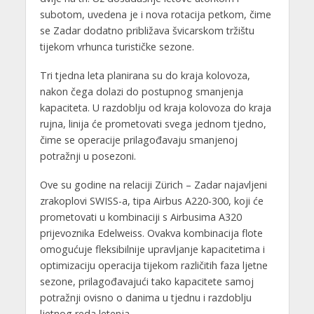
subotom, uvedena je i nova rotacija petkom, čime
se Zadar dodatno približava švicarskom tržištu
tijekom vrhunca turističke sezone.
Tri tjedna leta planirana su do kraja kolovoza,
nakon čega dolazi do postupnog smanjenja
kapaciteta. U razdoblju od kraja kolovoza do kraja
rujna, linija će prometovati svega jednom tjedno,
čime se operacije prilagođavaju smanjenoj
potražnji u posezoni.
Ove su godine na relaciji Zürich – Zadar najavljeni
zrakoplovi SWISS-a, tipa Airbus A220-300, koji će
prometovati u kombinaciji s Airbusima A320
prijevoznika Edelweiss. Ovakva kombinacija flote
omogućuje fleksibilnije upravljanje kapacitetima i
optimizaciju operacija tijekom različitih faza ljetne
sezone, prilagođavajući tako kapacitete samoj
potražnji ovisno o danima u tjednu i razdoblju
ljetnog reda letenja.