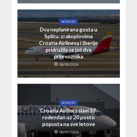
NOVOSTI
Dva neplanirana gosta u
Splitu: zrakoplovima
Croatia Airlinesa i Iberije
pridružila se još dva
prijevoznika
08/09/2026
NOVOSTI
Croatia Airlines slavi 37.
rođendan uz 20 posto
popusta na sve letove
08/07/2026