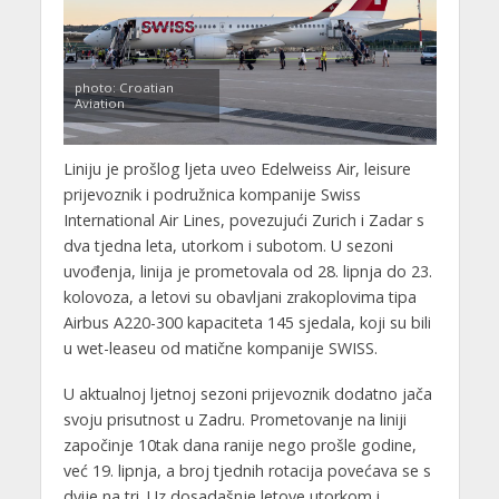
photo: Croatian
Aviation
Liniju je prošlog ljeta uveo Edelweiss Air, leisure
prijevoznik i podružnica kompanije Swiss
International Air Lines, povezujući Zurich i Zadar s
dva tjedna leta, utorkom i subotom. U sezoni
uvođenja, linija je prometovala od 28. lipnja do 23.
kolovoza, a letovi su obavljani zrakoplovima tipa
Airbus A220-300 kapaciteta 145 sjedala, koji su bili
u wet-leaseu od matične kompanije SWISS.
U aktualnoj ljetnoj sezoni prijevoznik dodatno jača
svoju prisutnost u Zadru. Prometovanje na liniji
započinje 10tak dana ranije nego prošle godine,
već 19. lipnja, a broj tjednih rotacija povećava se s
dvije na tri. Uz dosadašnje letove utorkom i