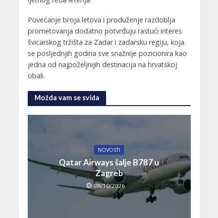
Povećanje broja letova i produženje razdoblja
prometovanja dodatno potvrđuju rastući interes
švicarskog tržišta za Zadar i zadarsku regiju, koja
se posljednjih godina sve snažnije pozicionira kao
jedna od najpoželjnijih destinacija na hrvatskoj
obali.
Možda vam se sviđa
NOVOSTI
Qatar Airways šalje B787 u
Zagreb
08/10/2026