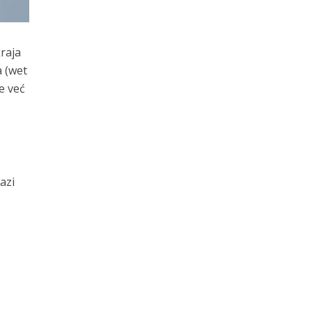
raja
 (wet
e već
azi
i