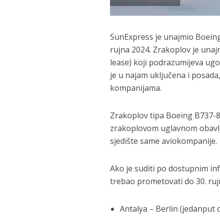
SunExpress je unajmio Boeing
rujna 2024. Zrakoplov je una
lease) koji podrazumijeva ug
je u najam uključena i posad
kompanijama.
Zrakoplov tipa Boeing B737-8
zrakoplovom uglavnom obavljaj
sjedište same aviokompanije.
Ako je suditi po dostupnim i
trebao prometovati do 30. ruj
Antalya – Berlin (jedanput 