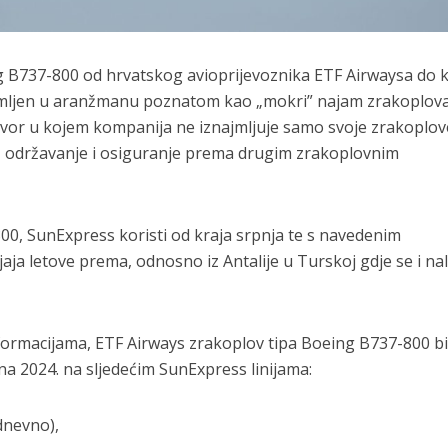
 B737-800 od hrvatskog avioprijevoznika ETF Airwaysa do k
jmljen u aranžmanu poznatom kao „mokri” najam zrakoplova
ovor u kojem kompanija ne iznajmljuje samo svoje zrakoplov
a, održavanje i osiguranje prema drugim zrakoplovnim
00, SunExpress koristi od kraja srpnja te s navedenim
a letove prema, odnosno iz Antalije u Turskoj gdje se i nal
nformacijama, ETF Airways zrakoplov tipa Boeing B737-800 b
na 2024. na sljedećim SunExpress linijama:
dnevno),