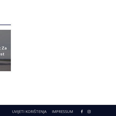
: Za
est
UVIJETI KORIŠTENJA
IMPRESSUM