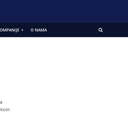
OMPANIJE
O NAMA
sa
jekom