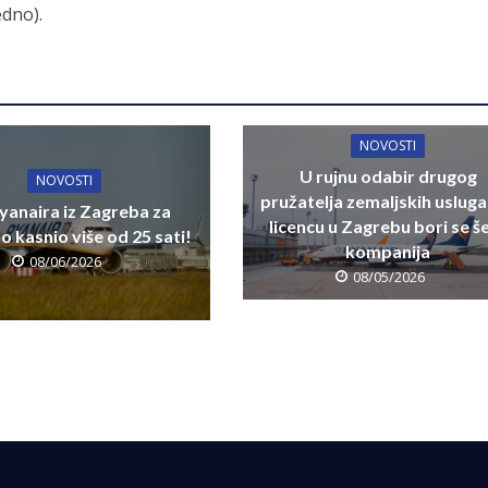
edno).
NOVOSTI
U rujnu odabir drugog
NOVOSTI
pružatelja zemaljskih usluga
yanaira iz Zagreba za
licencu u Zagrebu bori se š
 kasnio više od 25 sati!
kompanija
08/06/2026
08/05/2026