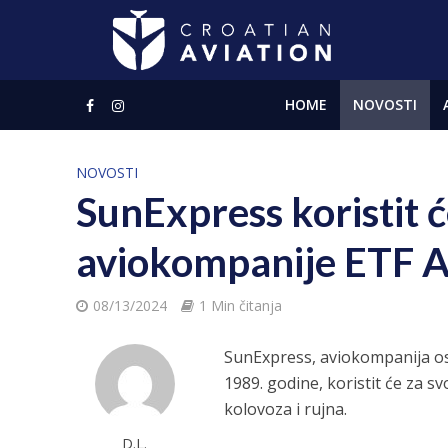
HOME
NOVOSTI
NOVOSTI
SunExpress koristit 
aviokompanije ETF 
08/13/2024
1 Min čitanja
SunExpress, aviokompanija os
1989. godine, koristit će za s
kolovoza i rujna.
D.L.