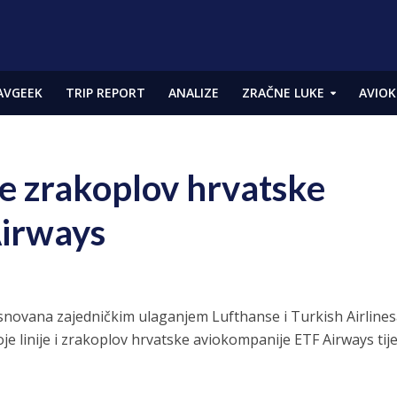
AVGEEK
TRIP REPORT
ANALIZE
ZRAČNE LUKE
AVIOK
će zrakoplov hrvatske
Airways
novana zajedničkim ulaganjem Lufthanse i Turkish Airline
voje linije i zrakoplov hrvatske aviokompanije ETF Airways ti