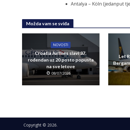
Antalya – Köln (jedanput tj
Možda vam se sviđa
NOVOSTI
Croatia Airlines slavi 37.
Let R
rođendan uz 20 posto popusta
Bergamo
na sve letove
08/07/2026
Copyright © 2026.