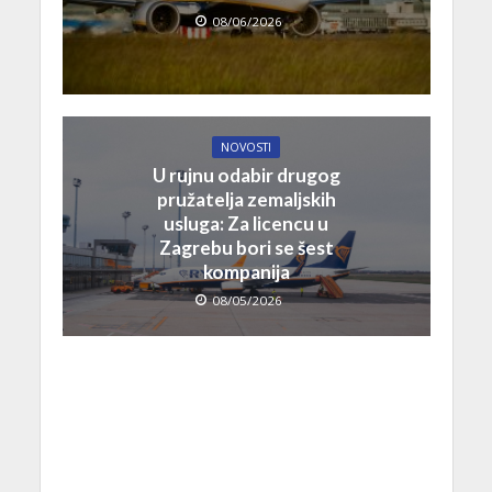
08/06/2026
NOVOSTI
U rujnu odabir drugog
pružatelja zemaljskih
usluga: Za licencu u
Zagrebu bori se šest
kompanija
08/05/2026