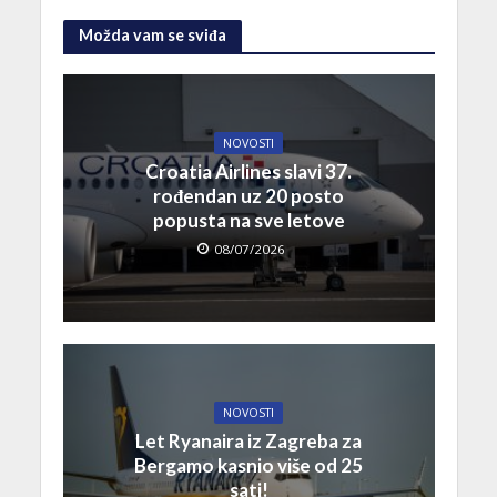
Možda vam se sviđa
NOVOSTI
Croatia Airlines slavi 37.
rođendan uz 20 posto
popusta na sve letove
08/07/2026
NOVOSTI
Let Ryanaira iz Zagreba za
Bergamo kasnio više od 25
sati!