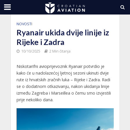
NOVOSTI
Ryanair ukida dvije linije iz
Rijeke i Zadra
10/10/2025
2 Min čitanja
Niskotarifni avioprijevoznik Ryanair potvrdio je
kako će u nadolazećoj ljetnoj sezoni ukinuti dvije
rute iz hrvatskih zračnih luka – Rijeke i Zadra. Radi
se o dodatnom otkazivanju, nakon ukidanja linije
između Zagreba i Marseillea o čemu smo izvjestili
prije nekoliko dana.