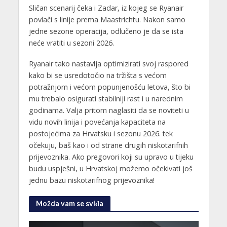
Sličan scenarij čeka i Zadar, iz kojeg se Ryanair
povlači s linije prema Maastrichtu. Nakon samo
jedne sezone operacija, odlučeno je da se ista
neće vratiti u sezoni 2026.
Ryanair tako nastavlja optimizirati svoj raspored
kako bi se usredotočio na tržišta s većom
potražnjom i većom popunjenošću letova, što bi
mu trebalo osigurati stabilniji rast i u narednim
godinama. Valja pritom naglasiti da se noviteti u
vidu novih linija i povećanja kapaciteta na
postojećima za Hrvatsku i sezonu 2026. tek
očekuju, baš kao i od strane drugih niskotarifnih
prijevoznika. Ako pregovori koji su upravo u tijeku
budu uspješni, u Hrvatskoj možemo očekivati još
jednu bazu niskotarifnog prijevoznika!
Možda vam se sviđa