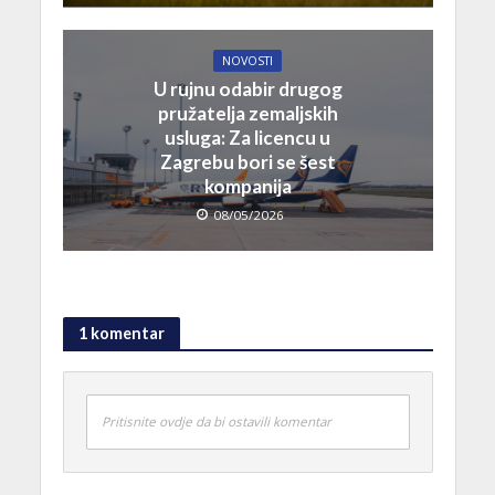
NOVOSTI
U rujnu odabir drugog
pružatelja zemaljskih
usluga: Za licencu u
Zagrebu bori se šest
kompanija
08/05/2026
1 komentar
Pritisnite ovdje da bi ostavili komentar