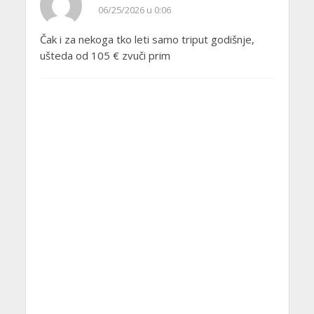
06/25/2026 u 0:06
Čak i za nekoga tko leti samo triput godišnje,
ušteda od 105 € zvuči prim