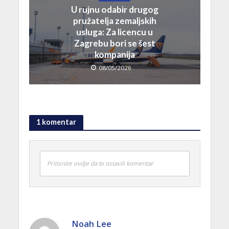
U rujnu odabir drugog
pružatelja zemaljskih
usluga: Za licencu u
Zagrebu bori se šest
kompanija
08/05/2026
1 komentar
Pritisnite ovdje da bi ostavili komentar
Noah Lee