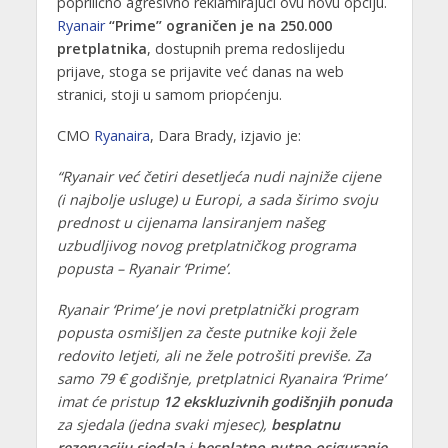
poprilično agresivno reklamirajući ovu novu opciju.
Ryanair
“Prime” ograničen je na 250.000
pretplatnika
, dostupnih prema redoslijedu
prijave, stoga se prijavite već danas na web
stranici, stoji u samom priopćenju.
CMO
Ryanaira
, Dara Brady, izjavio je:
“Ryanair već četiri desetljeća nudi najniže cijene
(i najbolje usluge) u Europi, a sada širimo svoju
prednost u cijenama lansiranjem našeg
uzbudljivog novog pretplatničkog programa
popusta – Ryanair ‘Prime’.
Ryanair ‘Prime’ je novi pretplatnički program
popusta osmišljen za česte putnike koji žele
redovito letjeti, ali ne žele potrošiti previše. Za
samo 79 € godišnje, pretplatnici Ryanaira ‘Prime’
imat će pristup
12 ekskluzivnih godišnjih ponuda
za sjedala (jedna svaki mjesec),
besplatnu
rezervaciju sjedala
i
besplatno putno osiguranje