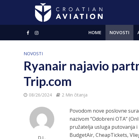
HOME
NOVOSTI
NOVOSTI
Ryanair najavio part
Trip.com
08/26/2024
2 Min čitanja
Povodom nove poslovne suradnj
nazivom “Odobreni OTA” (Onli
pružatelja usluga putovanja i
BudgetAir, CheapTickets, Vli
D.L.