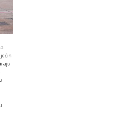
ma
jećih
iraju
e
u
u