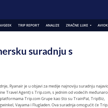
AVGEEK
TRIP REPORT
ANALIZE
ZRAČNE LUKE
AVIOK
nersku suradnju s
e, Ryanair je u objavi za medije najnoviju suradnju najavi
ne Travel Agent) s Trip.com, s jednim od vodećih međunar
 platformama Trip.com Grupe kao što su TrainPal, TripBiz,
egwinkel, Vayama i Flugladen. Ova suradnja omogućit će Tri