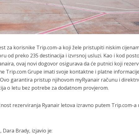
est za korisnike Trip.com-a koji žele pristupiti niskim cijena
u od preko 235 destinacija i izvrsnoj usluzi. Kao i kod posto
ira, ovaj novi dogovor osigurava da će putnici koji rezerv
e Trip.com Grupe imati svoje kontaktne i platne informacij
. Ovo garantira pristup njihovom myRyanair računu i direktn
cija o letu bez potrebe za dodatnom provjerom.
nost rezerviranja Ryanair letova izravno putem Trip.com-a 
Dara Brady, izjavio je: