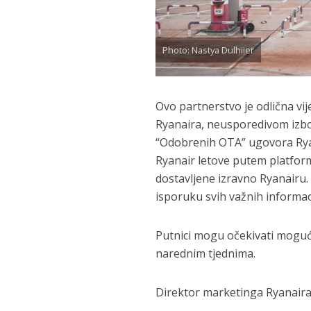
Photo: Nastya Dulhiier
Ovo partnerstvo je odlična vij
Ryanaira, neusporedivom izbor
“Odobrenih OTA” ugovora Ryana
Ryanair letove putem platform
dostavljene izravno Ryanairu
isporuku svih važnih informa
Putnici mogu očekivati moguć
narednim tjednima.
Direktor marketinga Ryanaira, 