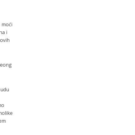
a moći
na i
hovih
 Teong
nudu
mo
nolike
jem