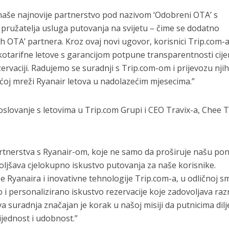
 naše najnovije partnerstvo pod nazivom ‘Odobreni OTA’ s
 pružatelja usluga putovanja na svijetu – čime se dodatno
h OTA’ partnera. Kroz ovaj novi ugovor, korisnici Trip.com-
skotarifne letove s garancijom potpune transparentnosti cije
ervaciji. Radujemo se suradnji s Trip.com-om i prijevozu nji
ćoj mreži Ryanair letova u nadolazećim mjesecima.”
oslovanje s letovima u Trip.com Grupi i CEO Travix-a, Chee
tnerstva s Ryanair-om, koje ne samo da proširuje našu po
boljšava cjelokupno iskustvo putovanja za naše korisnike.
Ryanaira i inovativne tehnologije Trip.com-a, u odličnoj s
o i personalizirano iskustvo rezervacije koje zadovoljava raz
a suradnja značajan je korak u našoj misiji da putnicima dil
ijednost i udobnost.”