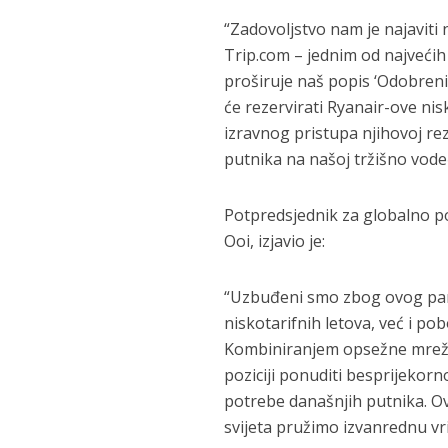
“Zadovoljstvo nam je najaviti
Trip.com – jednim od najvećih
proširuje naš popis ‘Odobreni
će rezervirati Ryanair-ove ni
izravnog pristupa njihovoj rez
putnika na našoj tržišno vode
Potpredsjednik za globalno p
Ooi, izjavio je:
“Uzbuđeni smo zbog ovog par
niskotarifnih letova, već i po
Kombiniranjem opsežne mreže 
poziciji ponuditi besprijekorn
potrebe današnjih putnika. Ov
svijeta pružimo izvanrednu vr