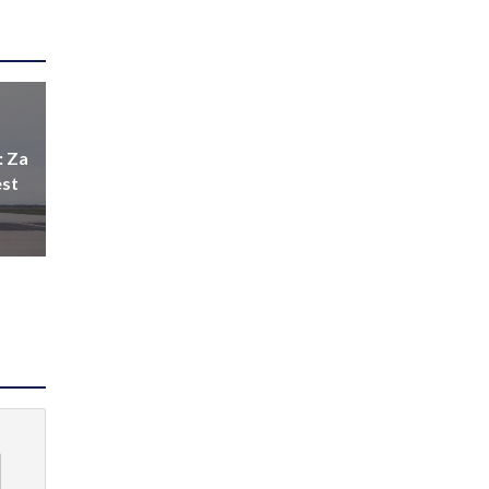
: Za
est