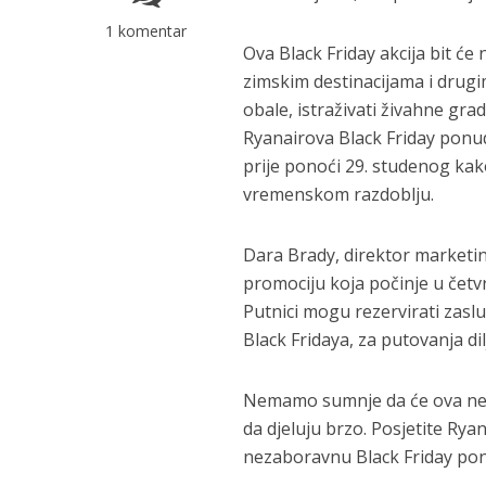
1 komentar
Ova Black Friday akcija bit će
zimskim destinacijama i drugi
obale, istraživati živahne grad
Ryanairova Black Friday ponuda
prije ponoći 29. studenog kak
vremenskom razdoblju.
Dara Brady, direktor marketin
promociju koja počinje u četvr
Putnici mogu rezervirati zas
Black Fridaya, za putovanja d
Nemamo sumnje da će ova nev
da djeluju brzo. Posjetite Rya
nezaboravnu Black Friday po