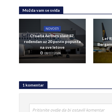
Možda vam se sviđa
NOVOSTI
Croatia Airlines slavi 37.
Let R
rođendan uz 20 posto popusta
Bergamo
na sve letove
08/07/2026
1 komentar
Pritisnite ovdje da bi ostavili komentar