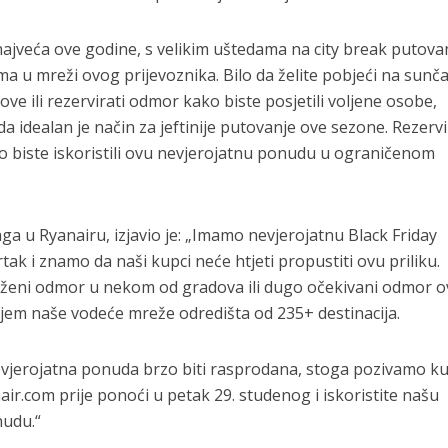
 najveća ove godine, s velikim uštedama na city break putova
ma u mreži ovog prijevoznika. Bilo da želite pobjeći na sunč
ove ili rezervirati odmor kako biste posjetili voljene osobe,
 idealan je način za jeftinije putovanje ove sezone. Rezervi
o biste iskoristili ovu nevjerojatnu ponudu u ograničenom
ga u Ryanairu, izjavio je: „Imamo nevjerojatnu Black Friday
tak i znamo da naši kupci neće htjeti propustiti ovu priliku.
luženi odmor u nekom od gradova ili dugo očekivani odmor 
iljem naše vodeće mreže odredišta od 235+ destinacija.
jerojatna ponuda brzo biti rasprodana, stoga pozivamo k
nair.com prije ponoći u petak 29. studenog i iskoristite našu
nudu.“