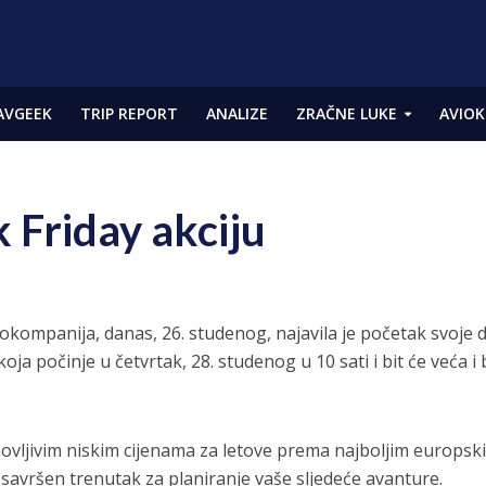
AVGEEK
TRIP REPORT
ANALIZE
ZRAČNE LUKE
AVIOK
 Friday akciju
okompanija, danas, 26. studenog, najavila je početak svoje
koja počinje u četvrtak, 28. studenog u 10 sati i bit će veća i 
novljivim niskim cijenama za letove prema najboljim europsk
 savršen trenutak za planiranje vaše sljedeće avanture.