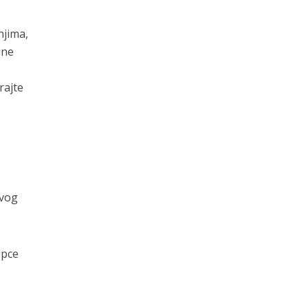
njima,
ane
rajte
ovog
upce