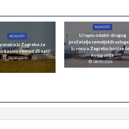
NOVOSTI
U rujnu odabir drugog
NOVOSTI
pružatelja zemaljskih usluga
yanaira iz Zagreba za
licencu u Zagrebu bori se š
 kasnio više od 25 sati!
kompanija
08/06/2026
08/05/2026