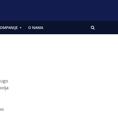
OMPANIJE
O NAMA
 dugo
bolja
im