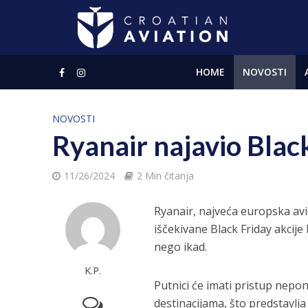
HOME
NOVOSTI
NOVOSTI
Ryanair najavio Black
11/26/2024
2 Min čitanja
Ryanair, najveća europska avi
iščekivane Black Friday akcije 
nego ikad.
K.P.
Putnici će imati pristup nepo
destinacijama, što predstavlja